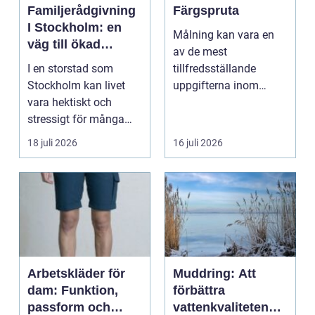
Familjerådgivning
Färgspruta
I Stockholm: en
Målning kan vara en
väg till ökad
av de mest
harmoni och
I en storstad som
tillfredsställande
förståelse
Stockholm kan livet
uppgifterna inom
vara hektiskt och
hemförbättring och
stressigt för många
fordonsrestaur...
familjer. Kon...
18 juli 2026
16 juli 2026
Arbetskläder för
Muddring: Att
dam: Funktion,
förbättra
passform och
vattenkvaliteten