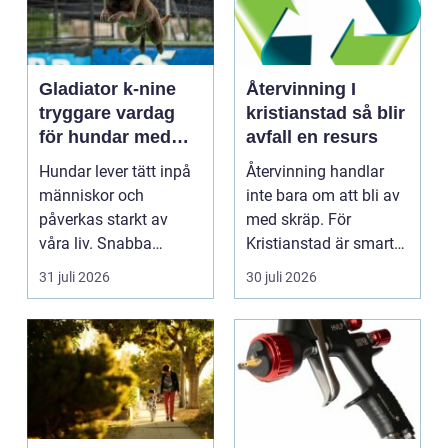
Gladiator k-nine
Återvinning I
tryggare vardag
kristianstad så blir
för hundar med
avfall en resurs
stress och oro
Hundar lever tätt inpå
Återvinning handlar
människor och
inte bara om att bli av
påverkas starkt av
med skräp. För
våra liv. Snabba
Kristianstad är smart
förändringar, höga ljud,
avfallshantering en...
31 juli 2026
30 juli 2026
en...