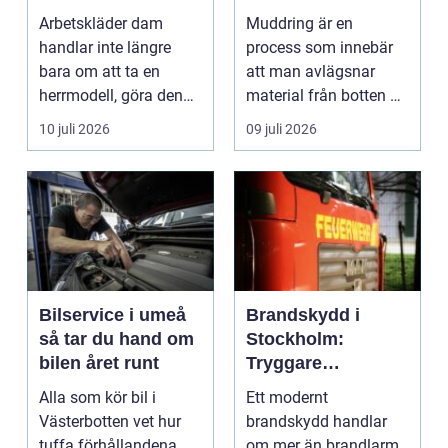
hållbarhet i fokus
och möjliggöra
Arbetskläder dam
Muddring är en
navigering
handlar inte längre
process som innebär
bara om att ta en
att man avlägsnar
herrmodell, göra den
material från botten av
mindre oc...
en...
10 juli 2026
09 juli 2026
Bilservice i umeå
Brandskydd i
så tar du hand om
Stockholm:
bilen året runt
Tryggare
byggnader med
Alla som kör bil i
Ett modernt
rätt kunskap
Västerbotten vet hur
brandskydd handlar
tuffa förhållandena
om mer än brandlarm,