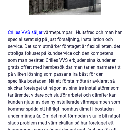
Crilles VVS säljer
värmepumpar i Hultsfred och man har
specialiserat sig på just försäljning, installation och
service. Det som utmärker företaget är flexibiliteten, det
otroliga fokuset på kundservice och den kompetens
som man besitter. Crilles VVS erbjuder sina kunder en
gratis offert med hembesök där man tar en närmare titt
på vilken lösning som passar allra bäst för den
specifika bostaden. Nä ett första möte är avklarat så
skickar företaget ut någon av sina tre installatörer som
tar ärendet vidare och slutför arbetet och därefter kan
kunden njuta av den nyinstallerade värmepumpen som
kommer sprida ett härligt inomhusklimat i bostaden
under många år. Om det mot förmodan skulle bli något
slags problem med värmekällan så har företaget ett
journummer som är öppet dygnet runt, året om för att