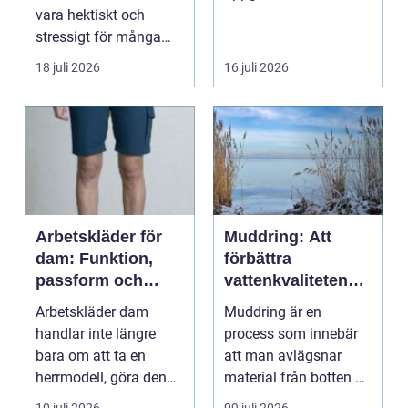
vara hektiskt och
hemförbättring och
stressigt för många
fordonsrestaur...
familjer. Kon...
18 juli 2026
16 juli 2026
Arbetskläder för
Muddring: Att
dam: Funktion,
förbättra
passform och
vattenkvaliteten
hållbarhet i fokus
och möjliggöra
Arbetskläder dam
Muddring är en
navigering
handlar inte längre
process som innebär
bara om att ta en
att man avlägsnar
herrmodell, göra den
material från botten av
mindre oc...
en...