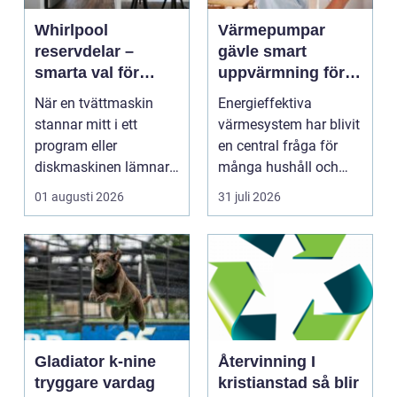
Whirlpool
Värmepumpar
reservdelar –
gävle smart
smarta val för
uppvärmning för
längre livslängd på
hus och företag
När en tvättmaskin
Energieffektiva
vitvaror
stannar mitt i ett
värmesystem har blivit
program eller
en central fråga för
diskmaskinen lämnar
många hushåll och
disken smutsi...
fastighetsägare i
01 augusti 2026
31 juli 2026
Gävl...
Gladiator k-nine
Återvinning I
tryggare vardag
kristianstad så blir