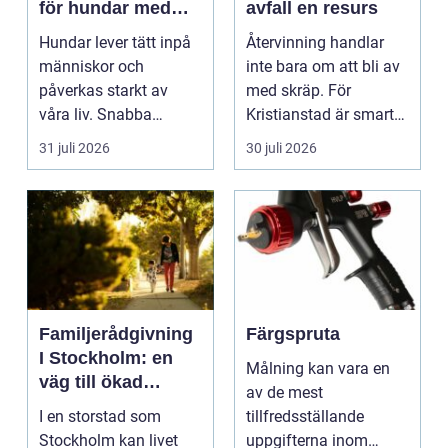
för hundar med
avfall en resurs
stress och oro
Hundar lever tätt inpå
Återvinning handlar
människor och
inte bara om att bli av
påverkas starkt av
med skräp. För
våra liv. Snabba
Kristianstad är smart
förändringar, höga ljud,
avfallshantering en...
31 juli 2026
30 juli 2026
en...
Familjerådgivning
Färgspruta
I Stockholm: en
Målning kan vara en
väg till ökad
av de mest
harmoni och
I en storstad som
tillfredsställande
förståelse
Stockholm kan livet
uppgifterna inom