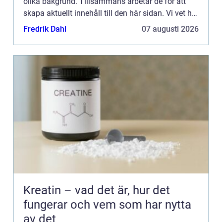
olika bakgrund. Tillsammans arbetar de för att
skapa aktuellt innehåll till den här sidan. Vi vet hur
utmanande det är att läsa och genomgå en
Fredrik Dahl
07 augusti 2026
massa olika ...
Kreatin – vad det är, hur det
fungerar och vem som har nytta
av det