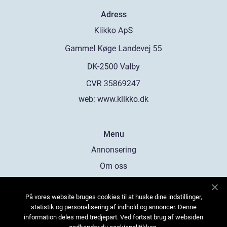
Adress
web:
www.klikko.dk
Menu
Annonsering
Om oss
Cookies
På vores website bruges cookies til at huske dine indstillinger,
Kontakta oss
statistik og personalisering af indhold og annoncer. Denne
Sitemap
information deles med tredjepart. Ved fortsat brug af websiden