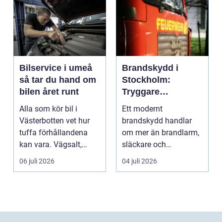
Bilservice i umeå
Brandskydd i
så tar du hand om
Stockholm:
bilen året runt
Tryggare
byggnader med
Alla som kör bil i
Ett modernt
rätt kunskap
Västerbotten vet hur
brandskydd handlar
tuffa förhållandena
om mer än brandlarm,
kan vara. Vägsalt,
släckare och
grus, slask, stark so...
sprinklers. För att ...
06 juli 2026
04 juli 2026