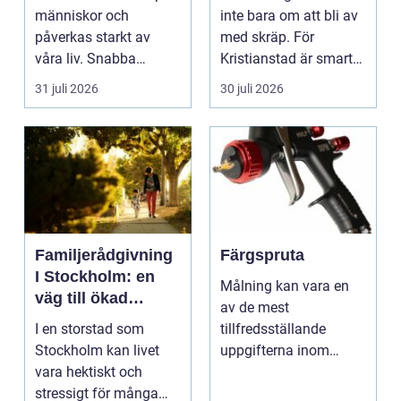
människor och
inte bara om att bli av
påverkas starkt av
med skräp. För
våra liv. Snabba
Kristianstad är smart
förändringar, höga ljud,
avfallshantering en...
31 juli 2026
30 juli 2026
en...
Familjerådgivning
Färgspruta
I Stockholm: en
Målning kan vara en
väg till ökad
av de mest
harmoni och
I en storstad som
tillfredsställande
förståelse
Stockholm kan livet
uppgifterna inom
vara hektiskt och
hemförbättring och
stressigt för många
fordonsrestaur...