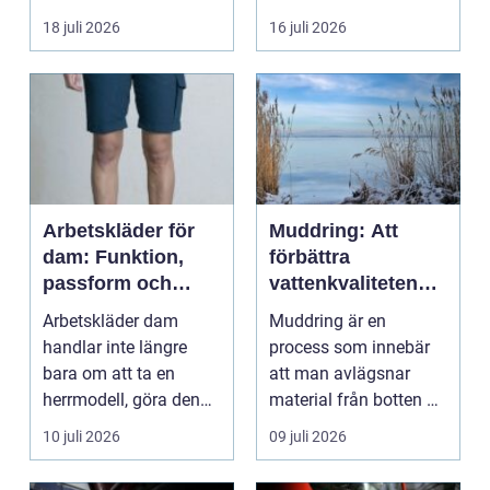
familjer. Kon...
18 juli 2026
16 juli 2026
Arbetskläder för
Muddring: Att
dam: Funktion,
förbättra
passform och
vattenkvaliteten
hållbarhet i fokus
och möjliggöra
Arbetskläder dam
Muddring är en
navigering
handlar inte längre
process som innebär
bara om att ta en
att man avlägsnar
herrmodell, göra den
material från botten av
mindre oc...
en...
10 juli 2026
09 juli 2026