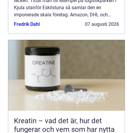
tecken. Tittar man till exempel på logistikparken i
Kjula utanför Eskilstuna så samlar den en
imponerade skala företag: Amazon, DHL och
Coop för att nämna bara några. En inte alltför vild
Fredrik Dahl
07 augusti 2026
gissning är at...
Kreatin – vad det är, hur det
fungerar och vem som har nytta