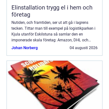
Elinstallation trygg el i hem och
företag
Nutiden, och framtiden, ser ut att gå i lagrens
tecken. Tittar man till exempel på logistikparken i
Kjula utanför Eskilstuna så samlar den en
imponerade skala företag: Amazon, DHL och
Coop för att nämna bara några. En inte alltför vild
Johan Norberg
04 augusti 2026
gissning är at...