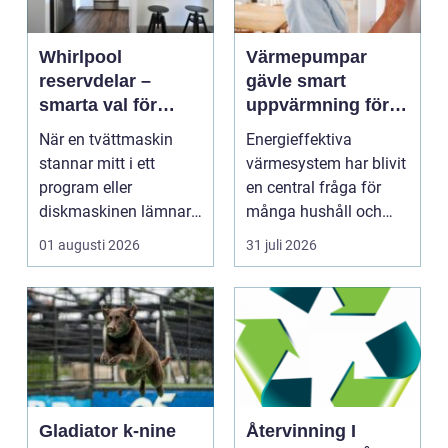
Whirlpool
Värmepumpar
reservdelar –
gävle smart
smarta val för
uppvärmning för
längre livslängd på
hus och företag
När en tvättmaskin
Energieffektiva
vitvaror
stannar mitt i ett
värmesystem har blivit
program eller
en central fråga för
diskmaskinen lämnar
många hushåll och
disken smutsi...
fastighetsägare i
01 augusti 2026
31 juli 2026
Gävl...
Gladiator k-nine
Återvinning I