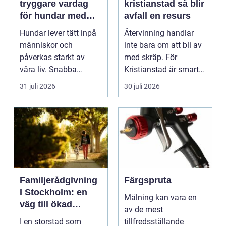
tryggare vardag
kristianstad så blir
för hundar med
avfall en resurs
stress och oro
Hundar lever tätt inpå
Återvinning handlar
människor och
inte bara om att bli av
påverkas starkt av
med skräp. För
våra liv. Snabba
Kristianstad är smart
förändringar, höga ljud,
avfallshantering en...
31 juli 2026
30 juli 2026
en...
Familjerådgivning
Färgspruta
I Stockholm: en
Målning kan vara en
väg till ökad
av de mest
harmoni och
I en storstad som
tillfredsställande