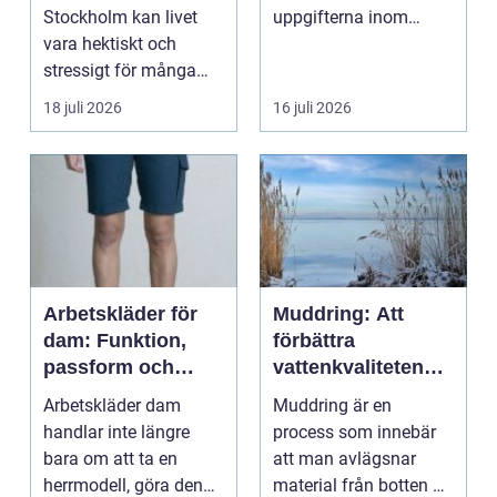
förståelse
Stockholm kan livet
uppgifterna inom
vara hektiskt och
hemförbättring och
stressigt för många
fordonsrestaur...
familjer. Kon...
18 juli 2026
16 juli 2026
Arbetskläder för
Muddring: Att
dam: Funktion,
förbättra
passform och
vattenkvaliteten
hållbarhet i fokus
och möjliggöra
Arbetskläder dam
Muddring är en
navigering
handlar inte längre
process som innebär
bara om att ta en
att man avlägsnar
herrmodell, göra den
material från botten av