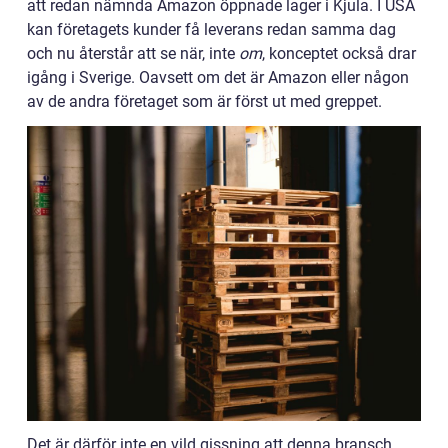
att redan nämnda Amazon öppnade lager i Kjula. I USA
kan företagets kunder få leverans redan samma dag
och nu återstår att se när, inte
om
, konceptet också drar
igång i Sverige. Oavsett om det är Amazon eller någon
av de andra företaget som är först ut med greppet.
Det är därför inte en vild gissning att denna bransch