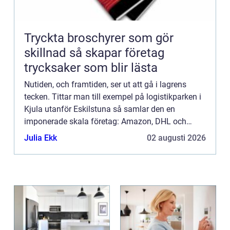
Tryckta broschyrer som gör
skillnad så skapar företag
trycksaker som blir lästa
Nutiden, och framtiden, ser ut att gå i lagrens
tecken. Tittar man till exempel på logistikparken i
Kjula utanför Eskilstuna så samlar den en
imponerade skala företag: Amazon, DHL och
Coop för att nämna bara några. En inte alltför vild
Julia Ekk
02 augusti 2026
gissning är at...