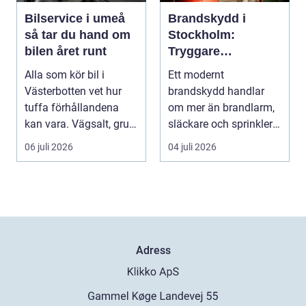
Bilservice i umeå
Brandskydd i
så tar du hand om
Stockholm:
bilen året runt
Tryggare
byggnader med
Alla som kör bil i
Ett modernt
rätt kunskap
Västerbotten vet hur
brandskydd handlar
tuffa förhållandena
om mer än brandlarm,
kan vara. Vägsalt, grus,
släckare och sprinklers.
slask, stark so...
För att ...
06 juli 2026
04 juli 2026
Adress