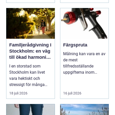
en...
Familjerådgivning I
Färgspruta
Stockholm: en väg
Målning kan vara en av
till ökad harmoni
de mest
och förståelse
I en storstad som
tillfredsställande
Stockholm kan livet
uppgifterna inom
vara hektiskt och
hemförbättring och
stressigt för många
fordonsrestaur...
familjer. Kon...
18 juli 2026
16 juli 2026