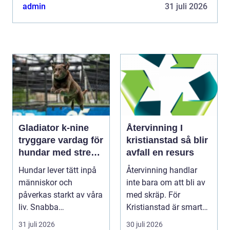
köpare. Denn...
admin
31 juli 2026
Gladiator k-nine
Återvinning I
tryggare vardag för
kristianstad så blir
hundar med stress
avfall en resurs
och oro
Hundar lever tätt inpå
Återvinning handlar
människor och
inte bara om att bli av
påverkas starkt av våra
med skräp. För
liv. Snabba
Kristianstad är smart
förändringar, höga ljud,
avfallshantering en...
31 juli 2026
30 juli 2026