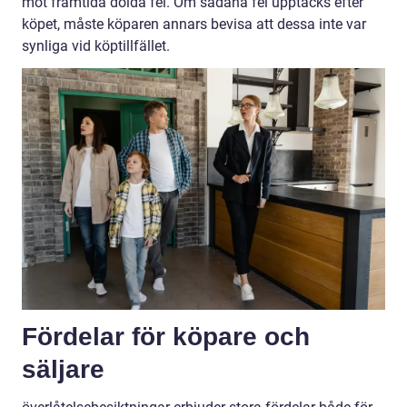
mot framtida dolda fel. Om sådana fel upptäcks efter
köpet, måste köparen annars bevisa att dessa inte var
synliga vid köptillfället.
Fördelar för köpare och
säljare