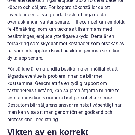
överlåtelsebesiktningar erbjuder stora fördelar både för
köpare och säljare. För köpare säkerställer de att
investeringen är välgrundad och att inga dolda
överraskningar väntar senare. Till exempel kan en dolda
fel-försäkring, som kan tecknas tillsammans med
besiktningen, erbjuda ytterligare skydd. Detta är en
försäkring som skyddar mot kostnader som orsakas av
fel som inte upptäckts vid besiktningen men som kan
dyka upp senare.
För säljare är en grundlig besiktning en möjlighet att
åtgärda eventuella problem innan de blir mer
kostsamma. Genom att få en tydlig rapport om
fastighetens tillstånd, kan säljaren åtgärda mindre fel
som annars kan skrämma bort potentiella köpare.
Dessutom blir säljarens ansvar minskat väsentligt när
man kan visa att man genomfört en godkänd och
professionell besiktning.
Vikten av en korrekt