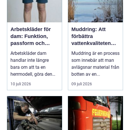
Arbetskläder för
Muddring: Att
dam: Funktion,
förbättra
passform och
vattenkvaliteten
hållbarhet i fokus
och möjliggöra
Arbetskläder dam
Muddring är en process
navigering
handlar inte längre
som innebär att man
bara om att ta en
avlägsnar material från
herrmodell, göra den
botten av en...
mindre oc...
10 juli 2026
09 juli 2026