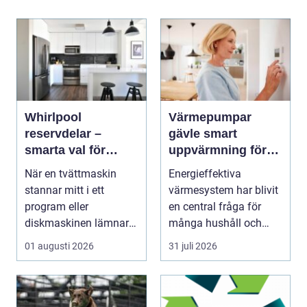
Whirlpool
Värmepumpar
reservdelar –
gävle smart
smarta val för
uppvärmning för
längre livslängd på
hus och företag
När en tvättmaskin
Energieffektiva
vitvaror
stannar mitt i ett
värmesystem har blivit
program eller
en central fråga för
diskmaskinen lämnar
många hushåll och
disken smutsi...
fastighetsägare i
01 augusti 2026
31 juli 2026
Gävl...