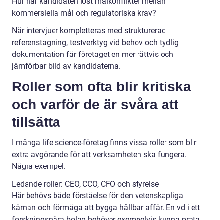
Hur har kandidaten löst målkonflikter mellan
kommersiella mål och regulatoriska krav?
När intervjuer kompletteras med strukturerad
referenstagning, testverktyg vid behov och tydlig
dokumentation får företaget en mer rättvis och
jämförbar bild av kandidaterna.
Roller som ofta blir kritiska
och varför de är svåra att
tillsätta
I många life science-företag finns vissa roller som blir
extra avgörande för att verksamheten ska fungera.
Några exempel:
Ledande roller: CEO, CCO, CFO och styrelse
Här behövs både förståelse för den vetenskapliga
kärnan och förmåga att bygga hållbar affär. En vd i ett
forskningsnära bolag behöver exempelvis kunna prata