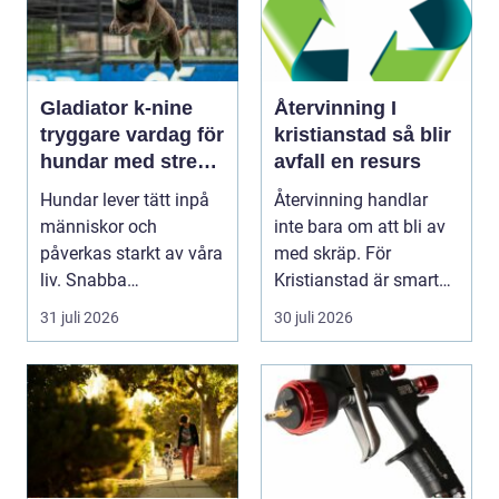
Gladiator k-nine
Återvinning I
tryggare vardag för
kristianstad så blir
hundar med stress
avfall en resurs
och oro
Hundar lever tätt inpå
Återvinning handlar
människor och
inte bara om att bli av
påverkas starkt av våra
med skräp. För
liv. Snabba
Kristianstad är smart
förändringar, höga ljud,
avfallshantering en...
31 juli 2026
30 juli 2026
en...