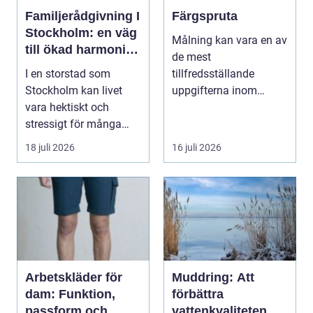
Familjerådgivning I
Färgspruta
Stockholm: en väg
Målning kan vara en av
till ökad harmoni
de mest
och förståelse
I en storstad som
tillfredsställande
Stockholm kan livet
uppgifterna inom
vara hektiskt och
hemförbättring och
stressigt för många
fordonsrestaur...
familjer. Kon...
18 juli 2026
16 juli 2026
Arbetskläder för
Muddring: Att
dam: Funktion,
förbättra
passform och
vattenkvaliteten