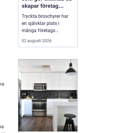
skapar företag
trycksaker som blir
Tryckta broschyrer har
lästa
en självklar plats i
många företags
marknadsföring, trots en
02 augusti 2026
allt mer digital vardag.
En genomarbetad
broschyr kan förklara
komplexa tjänster, bygga
förtroende och skapa en
känsla som är svår att
rka
ersätta på skärm. När
läsaren k...
na