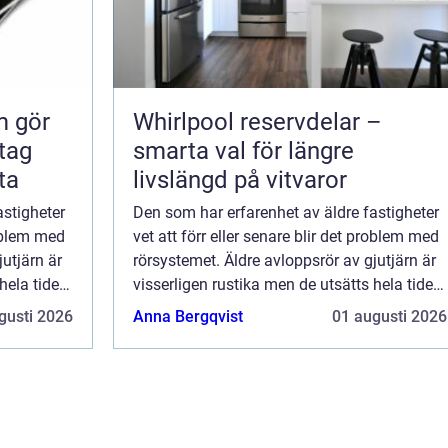
m gör
Whirlpool reservdelar –
smarta val för längre
ta
livslängd på vitvaror
astigheter
Den som har erfarenhet av äldre fastigheter
roblem med
vet att förr eller senare blir det problem med
jutjärn är
rörsystemet. Äldre avloppsrör av gjutjärn är
hela tiden
visserligen rustika men de utsätts hela tiden
för slitage och tempera...
gusti 2026
Anna Bergqvist
01 augusti 2026