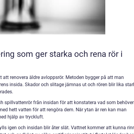
ering som ger starka och rena rör i
tt att renovera äldre avloppsrör. Metoden bygger på att man
ens insida. Skador och slitage jämnas ut och rören blir lika sta
erades.
h spillvattenrör från insidan för att konstatera vad som behöver
med hett vatten för att rengöra dem. När ytan är ren kan man
d hjälp av tryckluft.
fylls igen och insidan blir åter slät. Vattnet kommer att kunna rin