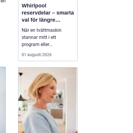
 en
Whirlpool
reservdelar – smarta
val för längre
livslängd på vitvaror
När en tvättmaskin
stannar mitt i ett
program eller
diskmaskinen lämnar
01 augusti 2026
disken smutsig, uppstår
ofta samma fråga:
behövs en ny maskin,
eller går den att rädda
med en reservdel? Allt
fler upptäcker att <...