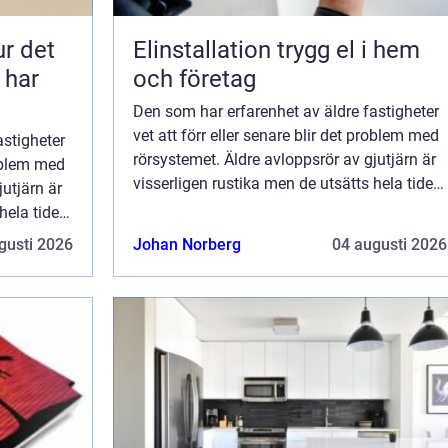
ur det
Elinstallation trygg el i hem
 har
och företag
Den som har erfarenhet av äldre fastigheter
vet att förr eller senare blir det problem med
astigheter
rörsystemet. Äldre avloppsrör av gjutjärn är
roblem med
visserligen rustika men de utsätts hela tiden
jutjärn är
för slitage och tempera...
hela tiden
gusti 2026
Johan Norberg
04 augusti 2026