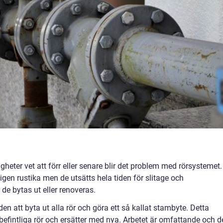
heter vet att förr eller senare blir det problem med rörsystemet.
ligen rustika men de utsätts hela tiden för slitage och
 de bytas ut eller renoveras.
en att byta ut alla rör och göra ett så kallat stambyte. Detta
befintliga rör och ersätter med nya. Arbetet är omfattande och d