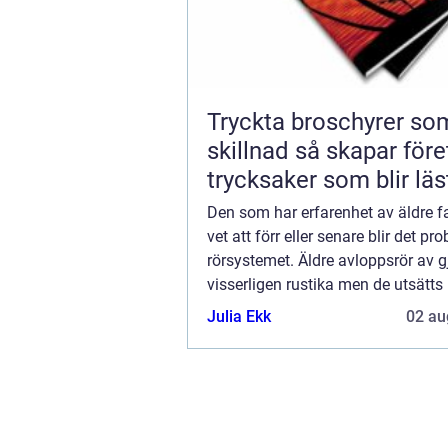
Tryckta broschyrer so
skillnad så skapar företag
trycksaker som blir läs
Den som har erfarenhet av äldre f
vet att förr eller senare blir det p
rörsystemet. Äldre avloppsrör av g
visserligen rustika men de utsätts 
för slitage och tempera...
Julia Ekk
02 au