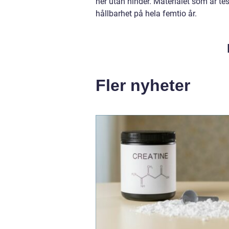
ner utan hinder. Materialet som är test
hållbarhet på hela femtio år.
Fler nyheter