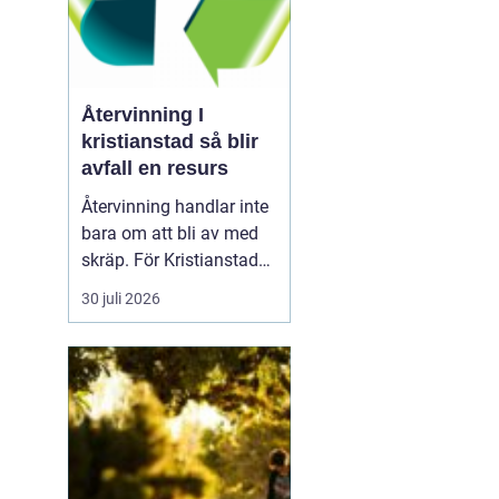
Återvinning I
kristianstad så blir
avfall en resurs
Återvinning handlar inte
bara om att bli av med
skräp. För Kristianstad
är smart
30 juli 2026
avfallshantering en
fråga om klimat,
trygghet och lokal
utveckling. Genom
tydliga rutiner,
lättillgängliga tjänster
och ansvarstagande