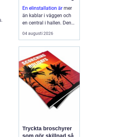
En elinstallation är
mer
än kablar i väggen och
s.
en central i hallen. Den
påverkar säkerhet,
04 augusti 2026
komfort, energikostnader
och framtida möjligheter
att bygga ut med till
exempel solceller eller
elbilsladdn...
Tryckta broschyrer
som gör skillnad så