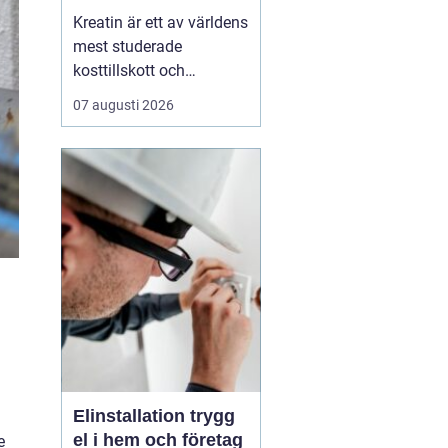
av det
Kreatin är ett av världens
mest studerade
kosttillskott och
används brett av både
07 augusti 2026
elitidrottare och vanliga
motionärer. Ändå finns
det många frågor. Är det
säkert? Ger det bara
resultat f&oum...
Elinstallation trygg
el i hem och företag
e