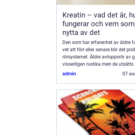
Kreatin – vad det är, h
fungerar och vem som
nytta av det
Den som har erfarenhet av äldre f
vet att förr eller senare blir det p
rörsystemet. Äldre avloppsrör av g
visserligen rustika men de utsätts 
för slitage och tempera...
admin
07 au