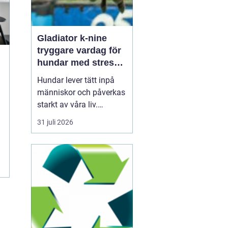
Gladiator k-nine
tryggare vardag för
hundar med stress
och oro
Hundar lever tätt inpå
människor och påverkas
starkt av våra liv.
Snabba förändringar,
31 juli 2026
höga ljud, ensamhet och
fysisk smärta kan leda
till långvarig stress och
ångest. Under senare år
har intresset ökat för hur
icke-farmakologiska
metoder, som specia...