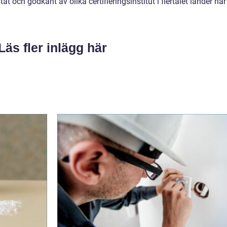
at och godkänt av olika certifieringsinstitut i flertalet länder har
Läs fler inlägg här