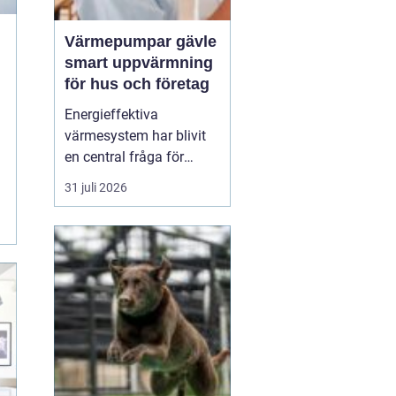
Värmepumpar gävle
smart uppvärmning
för hus och företag
Energieffektiva
värmesystem har blivit
en central fråga för
många hushåll och
31 juli 2026
fastighetsägare i Gävle.
Elpriserna rör sig upp
och ner, vintrarna kan
fortfarande vara kalla
och kraven på minskad
klimatpåverkan ökar. I
den verkligheten har
Värmepumpar ...