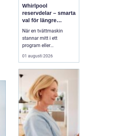
Whirlpool
reservdelar – smarta
val för längre
livslängd på vitvaror
När en tvättmaskin
stannar mitt i ett
program eller
diskmaskinen lämnar
01 augusti 2026
disken smutsig, uppstår
ofta samma fråga:
behövs en ny maskin,
eller går den att rädda
med en reservdel? Allt
fler upptäcker att <...