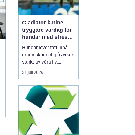
Gladiator k-nine
tryggare vardag för
hundar med stress
och oro
Hundar lever tätt inpå
människor och påverkas
starkt av våra liv.
Snabba förändringar,
31 juli 2026
höga ljud, ensamhet och
fysisk smärta kan leda
till långvarig stress och
ångest. Under senare år
har intresset ökat för hur
icke-farmakologiska
metoder, som specia...