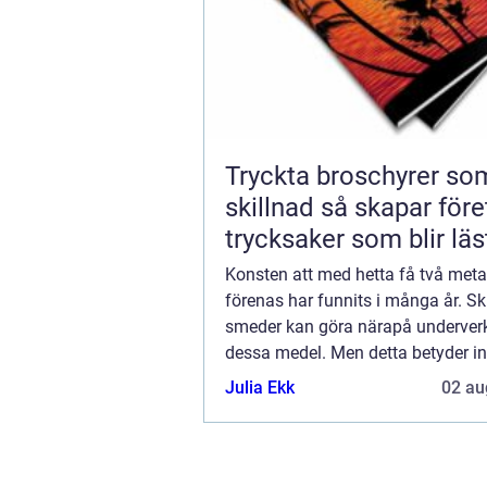
Tryckta broschyrer so
skillnad så skapar företag
trycksaker som blir läs
Konsten att med hetta få två metal
förenas har funnits i många år. Sk
smeder kan göra närapå underve
dessa medel. Men detta betyder int
är enkelt att svetsa, även om ...
Julia Ekk
02 au