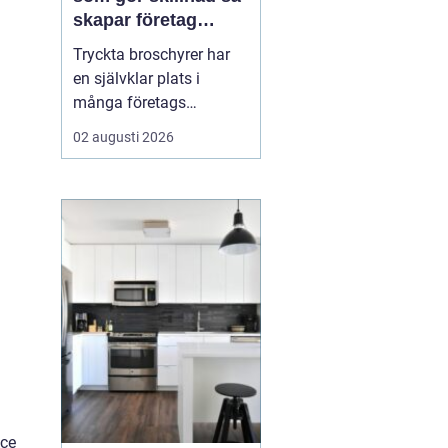
skapar företag
trycksaker som blir
Tryckta broschyrer har
lästa
en självklar plats i
många företags
marknadsföring, trots en
02 augusti 2026
allt mer digital vardag.
En genomarbetad
broschyr kan förklara
komplexa tjänster, bygga
förtroende och skapa en
känsla som är svår att
ersätta på skärm. När
läsaren k...
ice