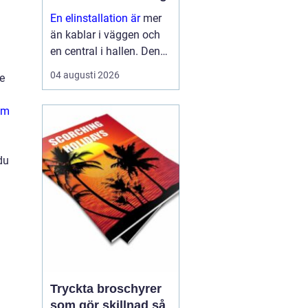
En elinstallation är
mer
än kablar i väggen och
en central i hallen. Den
påverkar säkerhet,
04 augusti 2026
e
komfort, energikostnader
och framtida möjligheter
som
att bygga ut med till
exempel solceller eller
elbilsladdn...
du
Tryckta broschyrer
som gör skillnad så