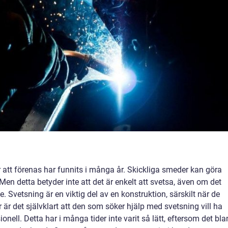
 att förenas har funnits i många år. Skickliga smeder kan göra
n detta betyder inte att det är enkelt att svetsa, även om det
 Svetsning är en viktig del av en konstruktion, särskilt när de
 är det självklart att den som söker hjälp med svetsning vill ha
ell. Detta har i många tider inte varit så lätt, eftersom det bl