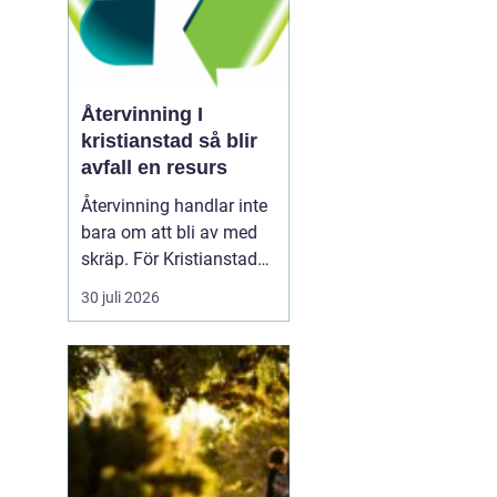
Återvinning I
kristianstad så blir
avfall en resurs
Återvinning handlar inte
bara om att bli av med
skräp. För Kristianstad
är smart
30 juli 2026
avfallshantering en
fråga om klimat,
trygghet och lokal
utveckling. Genom
tydliga rutiner,
lättillgängliga tjänster
och ansvarstagande