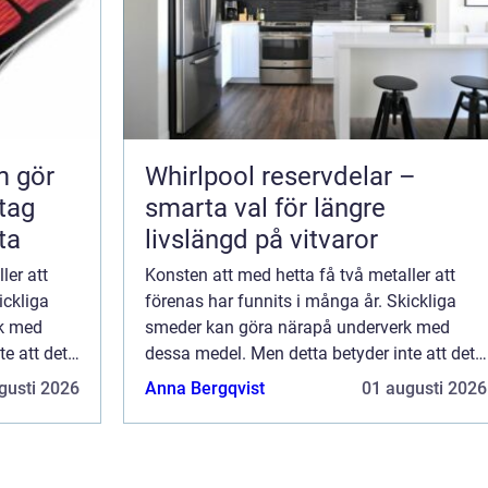
m gör
Whirlpool reservdelar –
smarta val för längre
ta
livslängd på vitvaror
ler att
Konsten att med hetta få två metaller att
ickliga
förenas har funnits i många år. Skickliga
rk med
smeder kan göra närapå underverk med
e att det
dessa medel. Men detta betyder inte att det
är enkelt att svetsa, även om ...
gusti 2026
Anna Bergqvist
01 augusti 2026