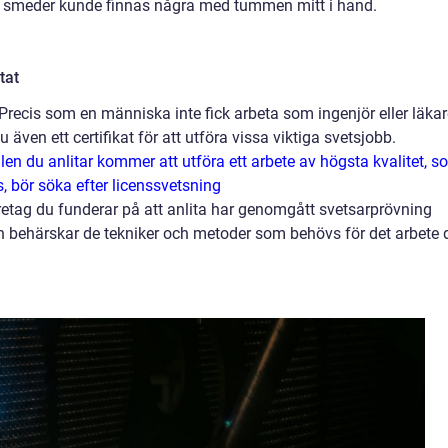
 smeder kunde finnas några med tummen mitt i hand.
tat
Precis som en människa inte fick arbeta som ingenjör eller läkar
 även ett certifikat för att utföra vissa viktiga svetsjobb.
len du anlitar kommer att utföra ett arbete av högsta kvalitet, 
, bör söka efter licenssvetsning
retag du funderar på att anlita har genomgått svetsarprövning
h behärskar de tekniker och metoder som behövs för det arbete 