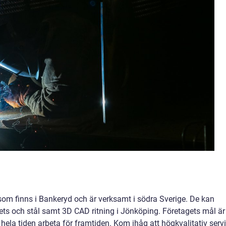
 som finns i Bankeryd och är verksamt i södra Sverige. De kan
vets och stål samt 3D CAD ritning i Jönköping. Företagets mål är
ch hela tiden arbeta för framtiden. Kom ihåg att högkvalitativ serv