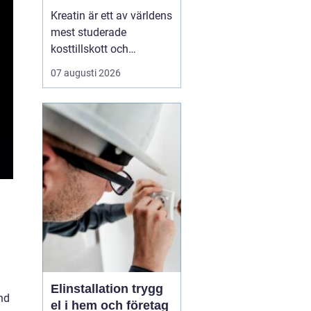
av det
Kreatin är ett av världens
mest studerade
kosttillskott och
används brett av både
07 augusti 2026
elitidrottare och vanliga
motionärer. Ändå finns
det många frågor. Är det
säkert? Ger det bara
resultat f&oum...
Elinstallation trygg
and
el i hem och företag