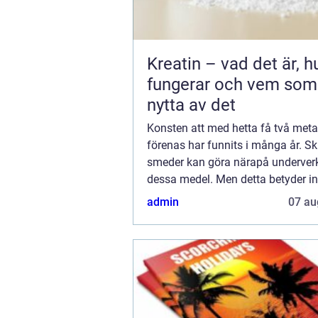
Kreatin – vad det är, h
fungerar och vem som
nytta av det
Konsten att med hetta få två metal
förenas har funnits i många år. Sk
smeder kan göra närapå underve
dessa medel. Men detta betyder int
är enkelt att svetsa, även om ...
admin
07 au