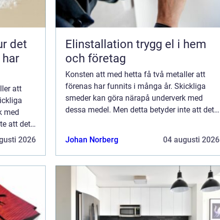
ur det
Elinstallation trygg el i hem
 har
och företag
Konsten att med hetta få två metaller att
förenas har funnits i många år. Skickliga
ler att
smeder kan göra närapå underverk med
ickliga
dessa medel. Men detta betyder inte att det
rk med
är enkelt att svetsa, även om ...
e att det
gusti 2026
Johan Norberg
04 augusti 2026