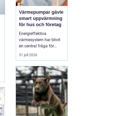
Värmepumpar gävle
smart uppvärmning
för hus och företag
Energieffektiva
värmesystem har blivit
en central fråga för
många hushåll och
31 juli 2026
fastighetsägare i Gävle.
Elpriserna rör sig upp
och ner, vintrarna kan
fortfarande vara kalla
och kraven på minskad
klimatpåverkan ökar. I
den verkligheten har
Värmepumpar ...