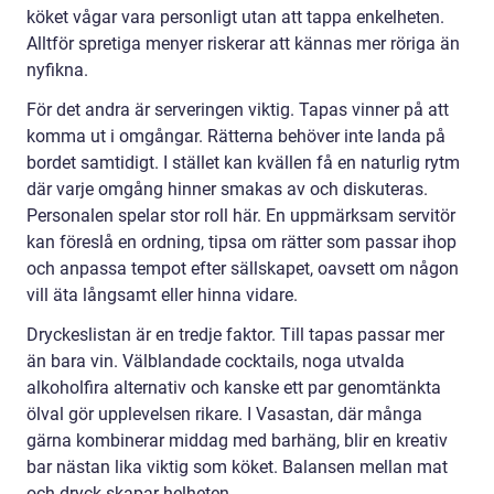
köket vågar vara personligt utan att tappa enkelheten.
Alltför spretiga menyer riskerar att kännas mer röriga än
nyfikna.
För det andra är serveringen viktig. Tapas vinner på att
komma ut i omgångar. Rätterna behöver inte landa på
bordet samtidigt. I stället kan kvällen få en naturlig rytm
där varje omgång hinner smakas av och diskuteras.
Personalen spelar stor roll här. En uppmärksam servitör
kan föreslå en ordning, tipsa om rätter som passar ihop
och anpassa tempot efter sällskapet, oavsett om någon
vill äta långsamt eller hinna vidare.
Dryckeslistan är en tredje faktor. Till tapas passar mer
än bara vin. Välblandade cocktails, noga utvalda
alkoholfira alternativ och kanske ett par genomtänkta
ölval gör upplevelsen rikare. I Vasastan, där många
gärna kombinerar middag med barhäng, blir en kreativ
bar nästan lika viktig som köket. Balansen mellan mat
och dryck skapar helheten.