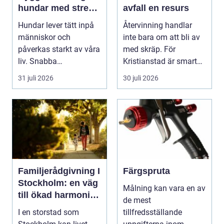
hundar med stress
avfall en resurs
och oro
Hundar lever tätt inpå
Återvinning handlar
människor och
inte bara om att bli av
påverkas starkt av våra
med skräp. För
liv. Snabba
Kristianstad är smart
förändringar, höga ljud,
avfallshantering en...
31 juli 2026
30 juli 2026
en...
Familjerådgivning I
Färgspruta
Stockholm: en väg
Målning kan vara en av
till ökad harmoni
de mest
och förståelse
I en storstad som
tillfredsställande