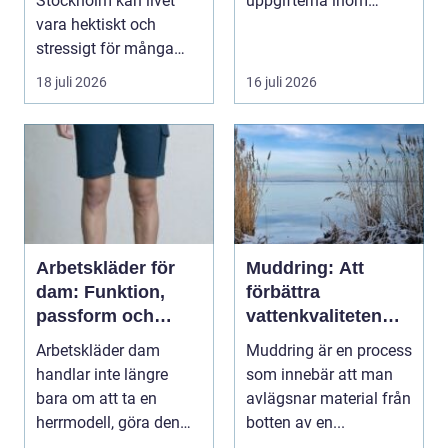
Stockholm kan livet
uppgifterna inom
vara hektiskt och
hemförbättring och
stressigt för många
fordonsrestaur...
familjer. Kon...
18 juli 2026
16 juli 2026
Arbetskläder för
Muddring: Att
dam: Funktion,
förbättra
passform och
vattenkvaliteten
hållbarhet i fokus
och möjliggöra
Arbetskläder dam
Muddring är en process
navigering
handlar inte längre
som innebär att man
bara om att ta en
avlägsnar material från
herrmodell, göra den
botten av en...
mindre oc...