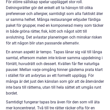
För större sällskap spelar upplägget stor roll.
Delningsrätter gör det enkelt att ta hänsyn till olika
preferenser och allergier, samtidigt som alla faktiskt äter
ur samma helhet. Många restauranger erbjuder färdiga
paket för grupper, med en komponerad meny som täcker
in både gröna rätter, fisk, kött och något sött till
avslutning. Det avlastar planeringen och minskar risken
för att någon blir utan passande alternativ.
En annan aspekt är tempo. Tapas lånar sig väl till långa
samtal, eftersom maten inte kräver samma uppdelning i
förrätt, huvudrätt och dessert. Kvällen får fler naturliga
pauser. Mellan varje omgång hinner gästerna prata klart
i stället för att avbrytas av ett formellt upplägg. För
många är det just den känslan som gör att de återvänder
inte bara till rätterna, utan till hela sättet att umgås runt
bordet.
Samtidigt fungerar tapas bra även för den som vill äta
mer koncentrerat. Två till tre rätter räcker ofta för en