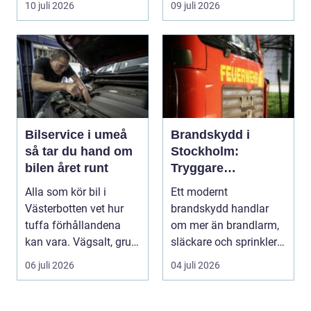
10 juli 2026
09 juli 2026
Bilservice i umeå
Brandskydd i
så tar du hand om
Stockholm:
bilen året runt
Tryggare
byggnader med
Alla som kör bil i
Ett modernt
rätt kunskap
Västerbotten vet hur
brandskydd handlar
tuffa förhållandena
om mer än brandlarm,
kan vara. Vägsalt, grus,
släckare och sprinklers.
slask, stark so...
För att ...
06 juli 2026
04 juli 2026