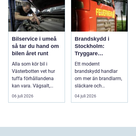
Bilservice i umeå
Brandskydd i
så tar du hand om
Stockholm:
bilen året runt
Tryggare
byggnader med
Alla som kör bil i
Ett modernt
rätt kunskap
Västerbotten vet hur
brandskydd handlar
tuffa förhållandena
om mer än brandlarm,
kan vara. Vägsalt,
släckare och
grus, slask, stark so...
sprinklers. För att ...
06 juli 2026
04 juli 2026