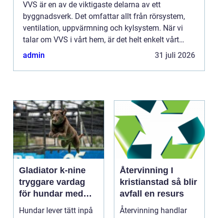
VVS är en av de viktigaste delarna av ett
byggnadsverk. Det omfattar allt från rörsystem,
ventilation, uppvärmning och kylsystem. När vi
talar om VVS i vårt hem, är det helt enkelt vårt
system för att transportera vatten, avlopp och
admin
31 juli 2026
värme i huset. Fö...
Gladiator k-nine
Återvinning I
tryggare vardag
kristianstad så blir
för hundar med
avfall en resurs
stress och oro
Hundar lever tätt inpå
Återvinning handlar