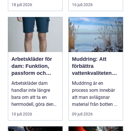
familjer. Kon...
18 juli 2026
16 juli 2026
Arbetskläder för
Muddring: Att
dam: Funktion,
förbättra
passform och
vattenkvaliteten
hållbarhet i fokus
och möjliggöra
Arbetskläder dam
Muddring är en
navigering
handlar inte längre
process som innebär
bara om att ta en
att man avlägsnar
herrmodell, göra den
material från botten av
mindre oc...
en...
10 juli 2026
09 juli 2026