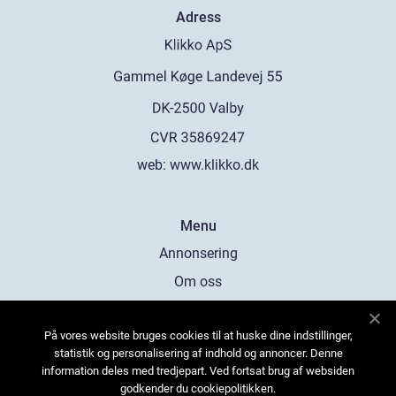
Adress
web:
www.klikko.dk
Menu
Annonsering
Om oss
Cookies
På vores website bruges cookies til at huske dine indstillinger,
Kontakta oss
statistik og personalisering af indhold og annoncer. Denne
Sitemap
information deles med tredjepart. Ved fortsat brug af websiden
godkender du cookiepolitikken.