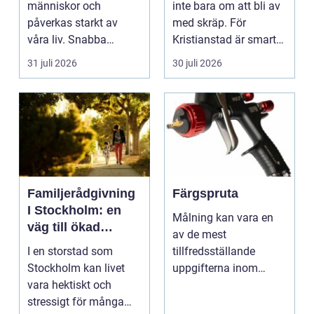
människor och
inte bara om att bli av
påverkas starkt av
med skräp. För
våra liv. Snabba
Kristianstad är smart
förändringar, höga ljud,
avfallshantering en...
31 juli 2026
30 juli 2026
en...
Familjerådgivning
Färgspruta
I Stockholm: en
Målning kan vara en
väg till ökad
av de mest
harmoni och
I en storstad som
tillfredsställande
förståelse
Stockholm kan livet
uppgifterna inom
vara hektiskt och
hemförbättring och
stressigt för många
fordonsrestaur...