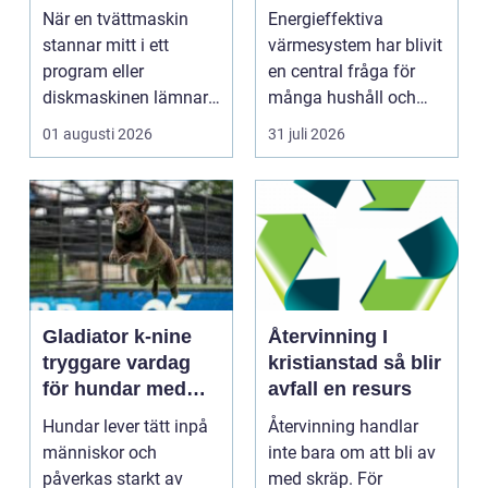
längre livslängd på
hus och företag
När en tvättmaskin
Energieffektiva
vitvaror
stannar mitt i ett
värmesystem har blivit
program eller
en central fråga för
diskmaskinen lämnar
många hushåll och
disken smutsi...
fastighetsägare i
01 augusti 2026
31 juli 2026
Gävl...
Gladiator k-nine
Återvinning I
tryggare vardag
kristianstad så blir
för hundar med
avfall en resurs
stress och oro
Hundar lever tätt inpå
Återvinning handlar
människor och
inte bara om att bli av
påverkas starkt av
med skräp. För