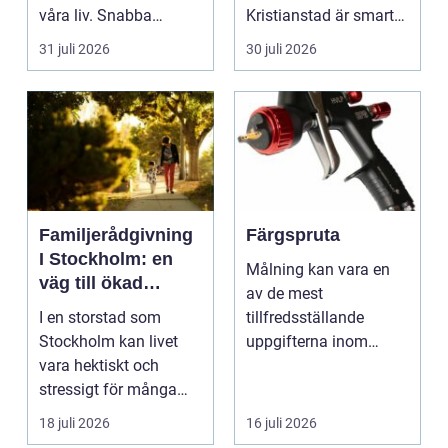
våra liv. Snabba
Kristianstad är smart
förändringar, höga ljud,
avfallshantering en...
31 juli 2026
30 juli 2026
en...
Familjerådgivning
Färgspruta
I Stockholm: en
Målning kan vara en
väg till ökad
av de mest
harmoni och
I en storstad som
tillfredsställande
förståelse
Stockholm kan livet
uppgifterna inom
vara hektiskt och
hemförbättring och
stressigt för många
fordonsrestaur...
familjer. Kon...
18 juli 2026
16 juli 2026