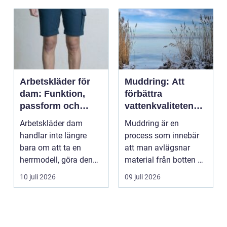
Arbetskläder för
Muddring: Att
dam: Funktion,
förbättra
passform och
vattenkvaliteten
hållbarhet i fokus
och möjliggöra
Arbetskläder dam
Muddring är en
navigering
handlar inte längre
process som innebär
bara om att ta en
att man avlägsnar
herrmodell, göra den
material från botten av
mindre oc...
en...
10 juli 2026
09 juli 2026