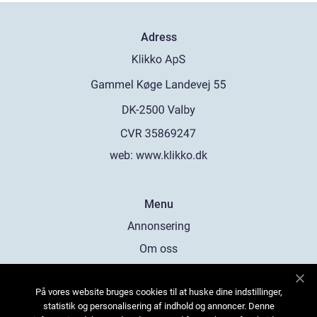
Adress
web:
www.klikko.dk
Menu
Annonsering
Om oss
Cookies
På vores website bruges cookies til at huske dine indstillinger,
Kontakta oss
statistik og personalisering af indhold og annoncer. Denne
Sitemap