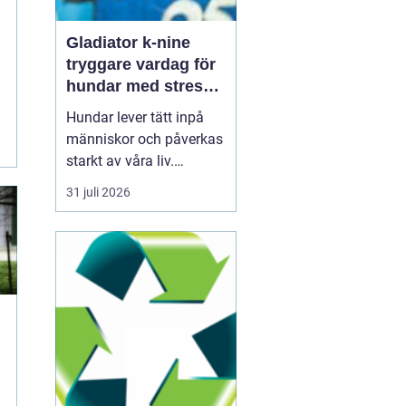
Gladiator k-nine
tryggare vardag för
hundar med stress
och oro
Hundar lever tätt inpå
människor och påverkas
starkt av våra liv.
Snabba förändringar,
31 juli 2026
höga ljud, ensamhet och
fysisk smärta kan leda
till långvarig stress och
ångest. Under senare år
har intresset ökat för hur
icke-farmakologiska
metoder, som specia...