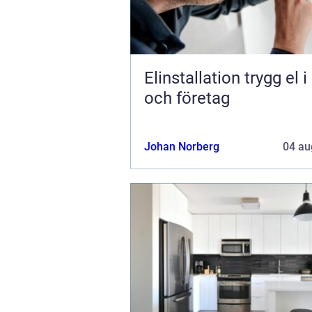
Elinstallation trygg el i hem
och företag
Johan Norberg
04 au