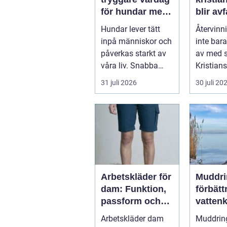
för hundar med
blir avf
stress och oro
resurs
Hundar lever tätt
Återvinn
inpå människor och
inte bara
påverkas starkt av
av med s
våra liv. Snabba
Kristians
förändringar, höga
smart
31 juli 2026
30 juli 20
ljud, en...
avfallsh
en...
Arbetskläder för
Muddri
dam: Funktion,
förbätt
passform och
vattenk
hållbarhet i
och mö
Arbetskläder dam
Muddring
fokus
navige