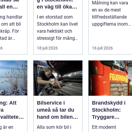
Målning kan vara
all en
en väg till ökad
en av de mest
harmoni och
ing handlar
I en storstad som
tillfredsställande
förståelse
 om att bli
Stockholm kan livet
uppgifterna inom
kräp. För
vara hektiskt och
hemförbättring och
tad är
stressigt för många
fordonsrestaur...
familjer. Kon...
26
18 juli 2026
16 juli 2026
antering
ng: Att
Bilservice i
Brandskydd i
ra
umeå så tar du
Stockholm:
valiteten
hand om bilen
Tryggare
jliggöra
året runt
byggnader med
 är en
Alla som kör bil i
Ett modernt
ring
rätt kunskap