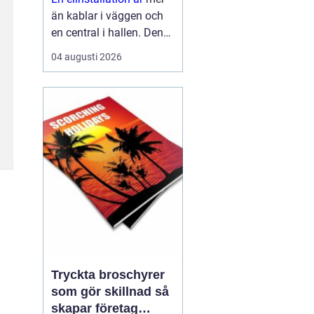
än kablar i väggen och
en central i hallen. Den
påverkar säkerhet,
04 augusti 2026
komfort, energikostnader
och framtida möjligheter
att bygga ut med till
exempel solceller eller
elbilsladdn...
Tryckta broschyrer
som gör skillnad så
skapar företag