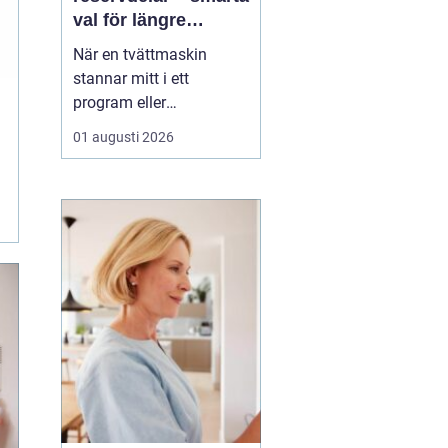
val för längre
livslängd på vitvaror
När en tvättmaskin
stannar mitt i ett
program eller
diskmaskinen lämnar
01 augusti 2026
disken smutsig, uppstår
ofta samma fråga:
behövs en ny maskin,
eller går den att rädda
med en reservdel? Allt
fler upptäcker att <...