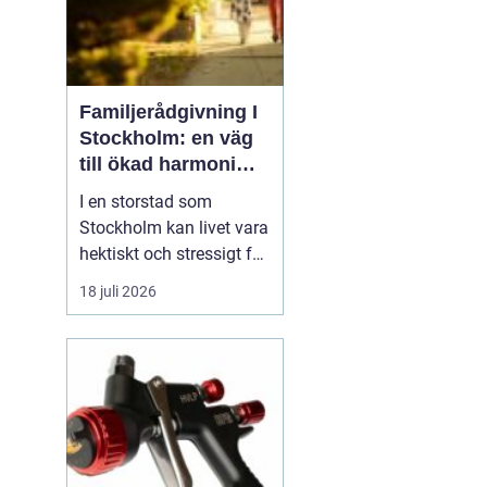
Familjerådgivning I
Stockholm: en väg
till ökad harmoni
och förståelse
I en storstad som
Stockholm kan livet vara
hektiskt och stressigt för
många familjer.
18 juli 2026
Konflikter och problem
kan uppstå i relationer
mellan partners och i
familjen som helhet.
Därför kan
familjerådgivning vara
ett vik...