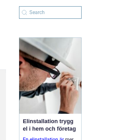
Elinstallation trygg
el i hem och företag
En elinstallation är
mer