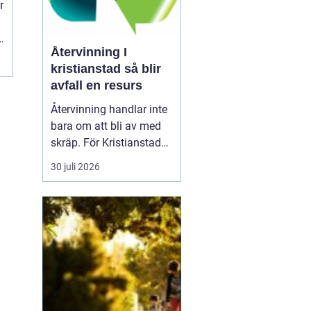
r
e
Återvinning I
kristianstad så blir
avfall en resurs
Återvinning handlar inte
bara om att bli av med
skräp. För Kristianstad
är smart
30 juli 2026
avfallshantering en
fråga om klimat,
trygghet och lokal
utveckling. Genom
tydliga rutiner,
lättillgängliga tjänster
och ansvarstagande
företag förvandlas
restprodukter t...