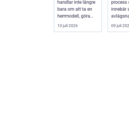
handlar inte längre
process
bara om att ta en
innebär 
herrmodell, göra
avlägsna
den mindre oc...
från bott
10 juli 2026
09 juli 20