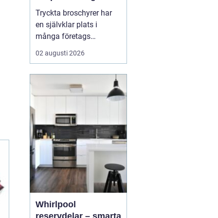
trycksaker som blir
Tryckta broschyrer har
lästa
en självklar plats i
många företags
marknadsföring, trots en
02 augusti 2026
allt mer digital vardag.
En genomarbetad
broschyr kan förklara
komplexa tjänster, bygga
förtroende och skapa en
känsla som är svår att
ersätta på skärm. När
läsaren k...
Whirlpool
reservdelar – smarta