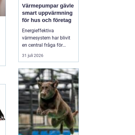
Värmepumpar gävle
smart uppvärmning
för hus och företag
Energieffektiva
värmesystem har blivit
en central fråga för
många hushåll och
31 juli 2026
fastighetsägare i Gävle.
Elpriserna rör sig upp
och ner, vintrarna kan
fortfarande vara kalla
och kraven på minskad
klimatpåverkan ökar. I
den verkligheten har
Värmepumpar ...