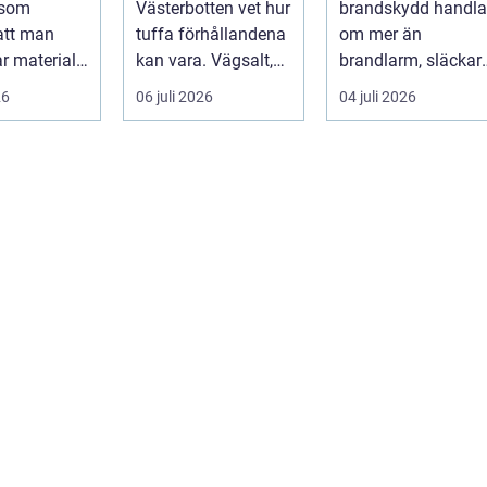
 som
Västerbotten vet hur
brandskydd handla
att man
tuffa förhållandena
om mer än
r material
kan vara. Vägsalt,
brandlarm, släckar
en av en...
grus, slask, stark
och sprinklers. För
26
06 juli 2026
04 juli 2026
so...
att ...