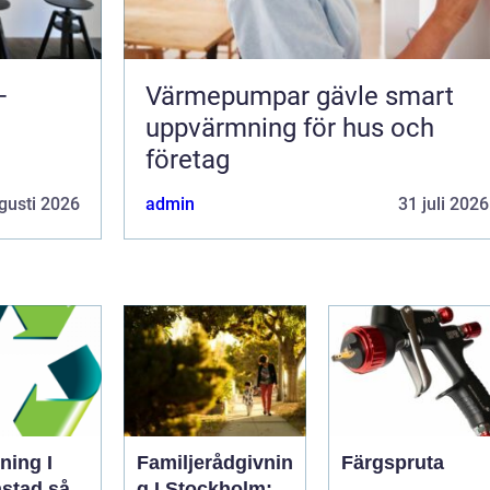
–
Värmepumpar gävle smart
uppvärmning för hus och
företag
gusti 2026
admin
31 juli 2026
ning I
Familjerådgivnin
Färgspruta
stad så
g I Stockholm: