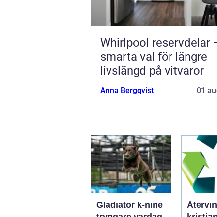
Whirlpool reservdelar 
smarta val för längre
livslängd på vitvaror
Anna Bergqvist
01 au
Gladiator k-nine
Återvin
tryggare vardag
kristian