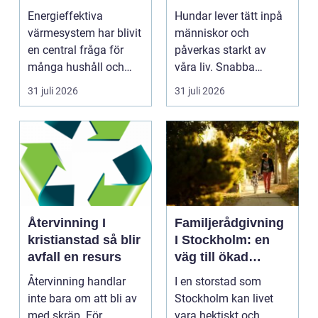
hus och företag
stress och oro
Energieffektiva
Hundar lever tätt inpå
värmesystem har blivit
människor och
en central fråga för
påverkas starkt av
många hushåll och
våra liv. Snabba
fastighetsägare i
förändringar, höga ljud,
31 juli 2026
31 juli 2026
Gävl...
en...
Återvinning I
Familjerådgivning
kristianstad så blir
I Stockholm: en
avfall en resurs
väg till ökad
harmoni och
Återvinning handlar
I en storstad som
förståelse
inte bara om att bli av
Stockholm kan livet
med skräp. För
vara hektiskt och