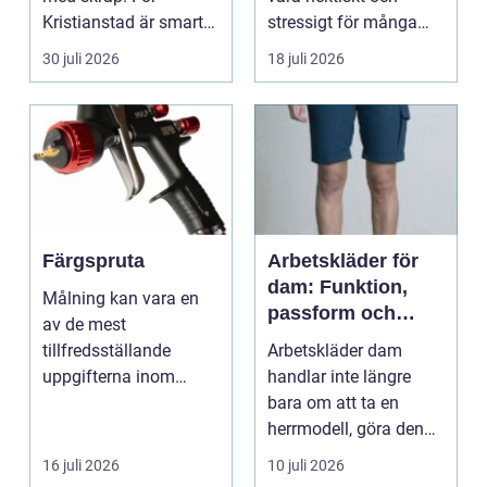
Kristianstad är smart
stressigt för många
avfallshantering en...
familjer. Kon...
30 juli 2026
18 juli 2026
Färgspruta
Arbetskläder för
dam: Funktion,
Målning kan vara en
passform och
av de mest
hållbarhet i fokus
tillfredsställande
Arbetskläder dam
uppgifterna inom
handlar inte längre
hemförbättring och
bara om att ta en
fordonsrestaur...
herrmodell, göra den
mindre oc...
16 juli 2026
10 juli 2026