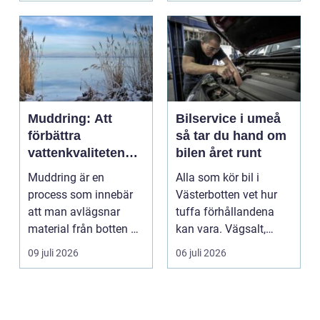
Muddring: Att
Bilservice i umeå
förbättra
så tar du hand om
vattenkvaliteten
bilen året runt
och möjliggöra
Muddring är en
Alla som kör bil i
navigering
process som innebär
Västerbotten vet hur
att man avlägsnar
tuffa förhållandena
material från botten av
kan vara. Vägsalt,
en...
grus, slask, stark so...
09 juli 2026
06 juli 2026