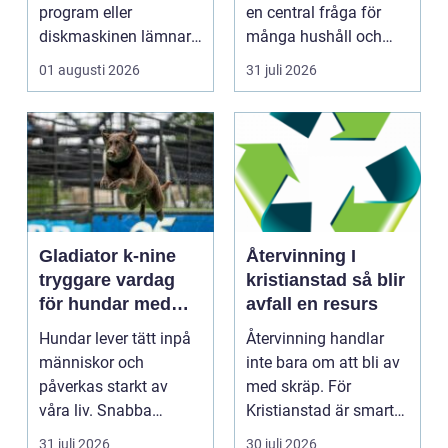
program eller
en central fråga för
diskmaskinen lämnar
många hushåll och
disken smutsi...
fastighetsägare i
01 augusti 2026
31 juli 2026
Gävl...
Gladiator k-nine
Återvinning I
tryggare vardag
kristianstad så blir
för hundar med
avfall en resurs
stress och oro
Hundar lever tätt inpå
Återvinning handlar
människor och
inte bara om att bli av
påverkas starkt av
med skräp. För
våra liv. Snabba
Kristianstad är smart
förändringar, höga ljud,
avfallshantering en...
31 juli 2026
30 juli 2026