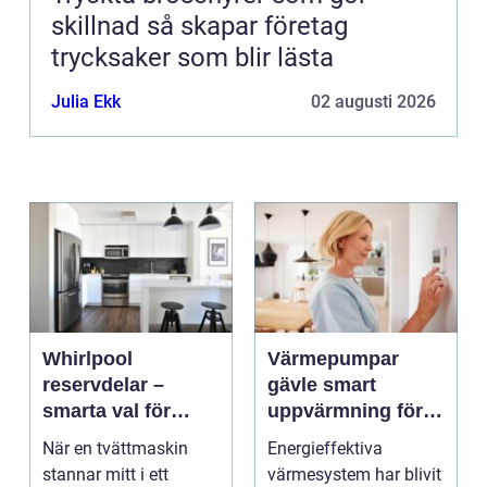
skillnad så skapar företag
trycksaker som blir lästa
Julia Ekk
02 augusti 2026
Whirlpool
Värmepumpar
reservdelar –
gävle smart
smarta val för
uppvärmning för
längre livslängd på
hus och företag
När en tvättmaskin
Energieffektiva
vitvaror
stannar mitt i ett
värmesystem har blivit