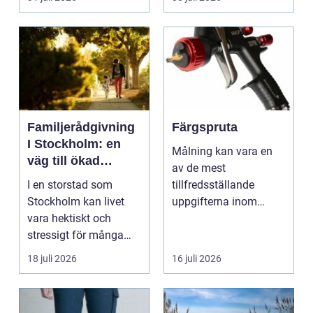
en...
Familjerådgivning
Färgspruta
I Stockholm: en
Målning kan vara en
väg till ökad
av de mest
harmoni och
I en storstad som
tillfredsställande
förståelse
Stockholm kan livet
uppgifterna inom
vara hektiskt och
hemförbättring och
stressigt för många
fordonsrestaur...
familjer. Kon...
18 juli 2026
16 juli 2026