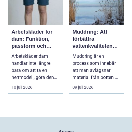
Arbetskläder för
Muddring: Att
dam: Funktion,
förbättra
passform och
vattenkvaliteten
hållbarhet i fokus
och möjliggöra
Arbetskläder dam
Muddring är en
navigering
handlar inte längre
process som innebär
bara om att ta en
att man avlägsnar
herrmodell, göra den
material från botten av
mindre oc...
en...
10 juli 2026
09 juli 2026
Adress