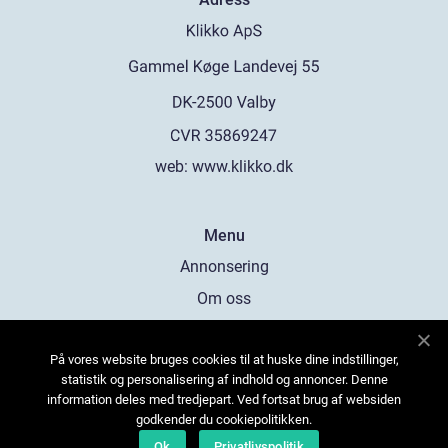
web:
www.klikko.dk
Menu
Annonsering
Om oss
Cookies
På vores website bruges cookies til at huske dine indstillinger,
Kontakta oss
statistik og personalisering af indhold og annoncer. Denne
Sitemap
information deles med tredjepart. Ved fortsat brug af websiden
godkender du cookiepolitikken.
Ok
Privatlivspolitik