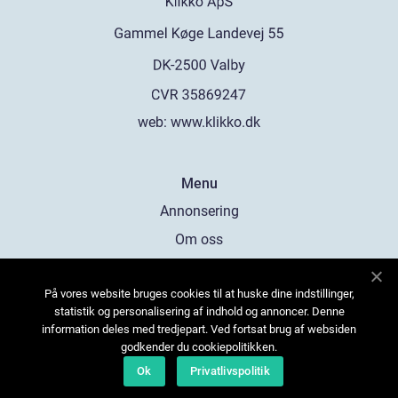
web:
www.klikko.dk
Menu
Annonsering
Om oss
Cookies
På vores website bruges cookies til at huske dine indstillinger,
Kontakta oss
statistik og personalisering af indhold og annoncer. Denne
Sitemap
information deles med tredjepart. Ved fortsat brug af websiden
godkender du cookiepolitikken.
Ok
Privatlivspolitik