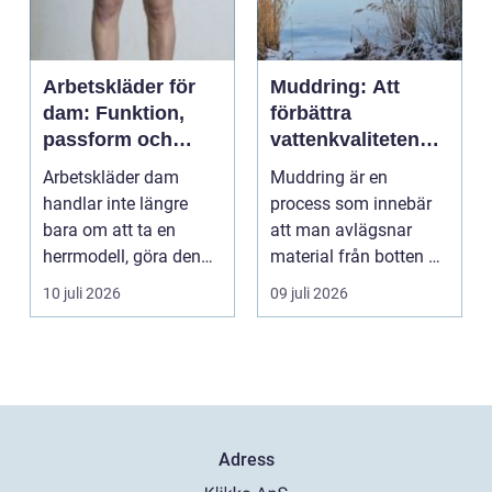
Arbetskläder för
Muddring: Att
dam: Funktion,
förbättra
passform och
vattenkvaliteten
hållbarhet i fokus
och möjliggöra
Arbetskläder dam
Muddring är en
navigering
handlar inte längre
process som innebär
bara om att ta en
att man avlägsnar
herrmodell, göra den
material från botten av
mindre oc...
en...
10 juli 2026
09 juli 2026
Adress