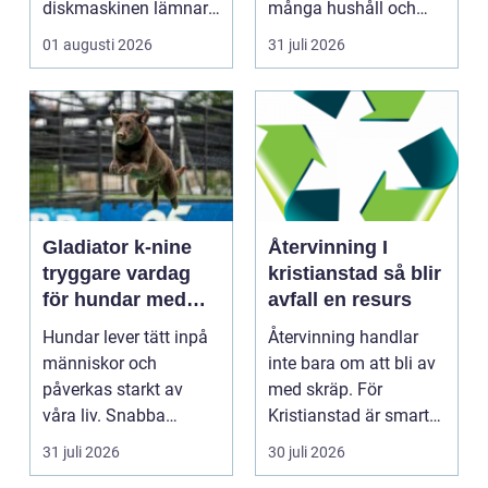
diskmaskinen lämnar
många hushåll och
disken smutsi...
fastighetsägare i
01 augusti 2026
31 juli 2026
Gävl...
Gladiator k-nine
Återvinning I
tryggare vardag
kristianstad så blir
för hundar med
avfall en resurs
stress och oro
Hundar lever tätt inpå
Återvinning handlar
människor och
inte bara om att bli av
påverkas starkt av
med skräp. För
våra liv. Snabba
Kristianstad är smart
förändringar, höga ljud,
avfallshantering en...
31 juli 2026
30 juli 2026
en...