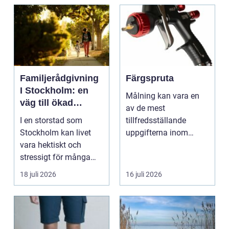
Familjerådgivning
Färgspruta
I Stockholm: en
Målning kan vara en
väg till ökad
av de mest
harmoni och
I en storstad som
tillfredsställande
förståelse
Stockholm kan livet
uppgifterna inom
vara hektiskt och
hemförbättring och
stressigt för många
fordonsrestaur...
familjer. Kon...
18 juli 2026
16 juli 2026