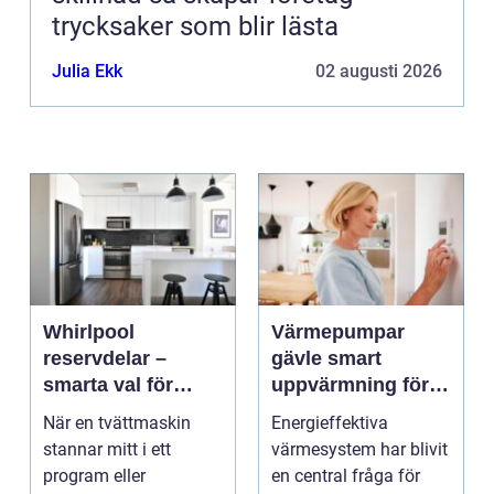
trycksaker som blir lästa
Julia Ekk
02 augusti 2026
Whirlpool
Värmepumpar
reservdelar –
gävle smart
smarta val för
uppvärmning för
längre livslängd på
hus och företag
När en tvättmaskin
Energieffektiva
vitvaror
stannar mitt i ett
värmesystem har blivit
program eller
en central fråga för