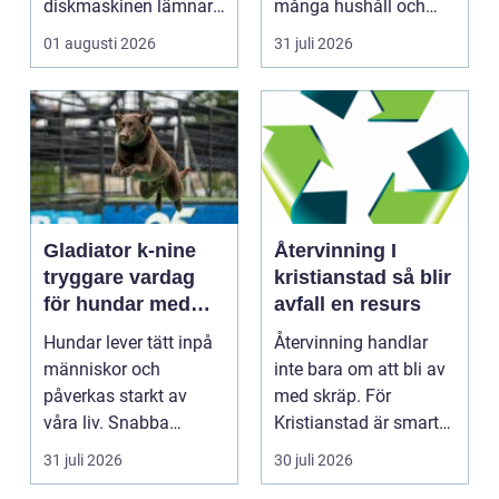
diskmaskinen lämnar
många hushåll och
disken smutsi...
fastighetsägare i
01 augusti 2026
31 juli 2026
Gävl...
Gladiator k-nine
Återvinning I
tryggare vardag
kristianstad så blir
för hundar med
avfall en resurs
stress och oro
Hundar lever tätt inpå
Återvinning handlar
människor och
inte bara om att bli av
påverkas starkt av
med skräp. För
våra liv. Snabba
Kristianstad är smart
förändringar, höga ljud,
avfallshantering en...
31 juli 2026
30 juli 2026
en...