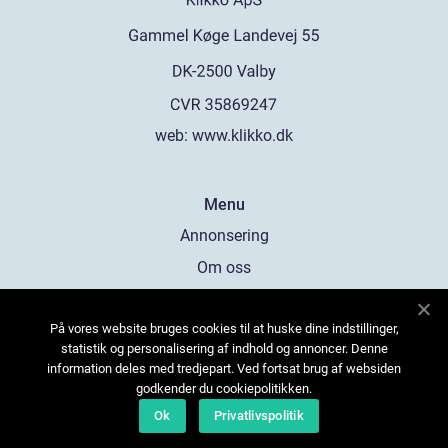
web:
www.klikko.dk
Menu
Annonsering
Om oss
Cookies
På vores website bruges cookies til at huske dine indstillinger,
Kontakta oss
statistik og personalisering af indhold og annoncer. Denne
Sitemap
information deles med tredjepart. Ved fortsat brug af websiden
godkender du cookiepolitikken.
Ok
Privatlivspolitik