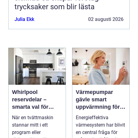
trycksaker som blir lästa
Julia Ekk
02 augusti 2026
Whirlpool
Värmepumpar
reservdelar –
gävle smart
smarta val för
uppvärmning för
längre livslängd på
hus och företag
När en tvättmaskin
Energieffektiva
vitvaror
stannar mitt i ett
värmesystem har blivit
program eller
en central fråga för