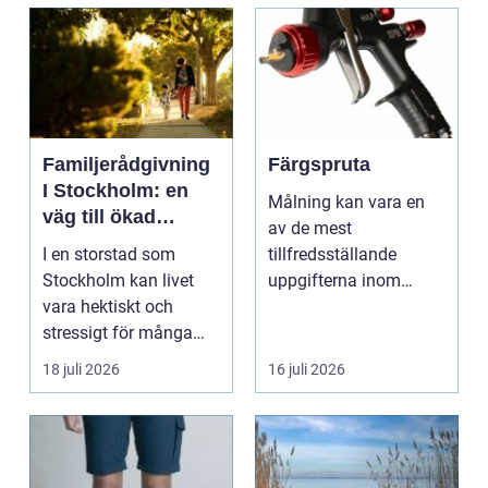
Familjerådgivning
Färgspruta
I Stockholm: en
Målning kan vara en
väg till ökad
av de mest
harmoni och
I en storstad som
tillfredsställande
förståelse
Stockholm kan livet
uppgifterna inom
vara hektiskt och
hemförbättring och
stressigt för många
fordonsrestaur...
familjer. Kon...
18 juli 2026
16 juli 2026