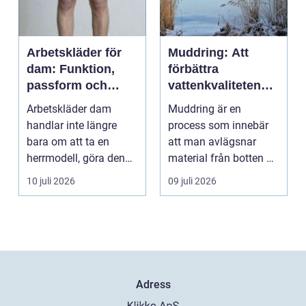
Arbetskläder för
Muddring: Att
dam: Funktion,
förbättra
passform och
vattenkvaliteten
hållbarhet i fokus
och möjliggöra
Arbetskläder dam
Muddring är en
navigering
handlar inte längre
process som innebär
bara om att ta en
att man avlägsnar
herrmodell, göra den
material från botten av
mindre oc...
en...
10 juli 2026
09 juli 2026
Adress