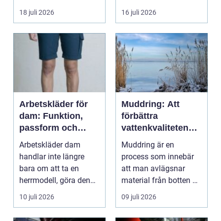
familjer. Kon...
18 juli 2026
16 juli 2026
Arbetskläder för
Muddring: Att
dam: Funktion,
förbättra
passform och
vattenkvaliteten
hållbarhet i fokus
och möjliggöra
Arbetskläder dam
Muddring är en
navigering
handlar inte längre
process som innebär
bara om att ta en
att man avlägsnar
herrmodell, göra den
material från botten av
mindre oc...
en...
10 juli 2026
09 juli 2026