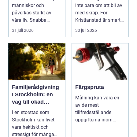
människor och
inte bara om att bli av
påverkas starkt av
med skräp. För
våra liv. Snabba
Kristianstad är smart
förändringar, höga ljud,
avfallshantering en...
31 juli 2026
30 juli 2026
en...
Familjerådgivning
Färgspruta
I Stockholm: en
Målning kan vara en
väg till ökad
av de mest
harmoni och
I en storstad som
tillfredsställande
förståelse
Stockholm kan livet
uppgifterna inom
vara hektiskt och
hemförbättring och
stressigt för många
fordonsrestaur...