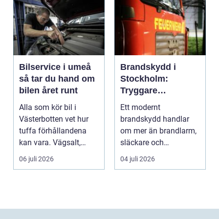
Bilservice i umeå
Brandskydd i
så tar du hand om
Stockholm:
bilen året runt
Tryggare
byggnader med
Alla som kör bil i
Ett modernt
rätt kunskap
Västerbotten vet hur
brandskydd handlar
tuffa förhållandena
om mer än brandlarm,
kan vara. Vägsalt,
släckare och
grus, slask, stark so...
sprinklers. För att ...
06 juli 2026
04 juli 2026