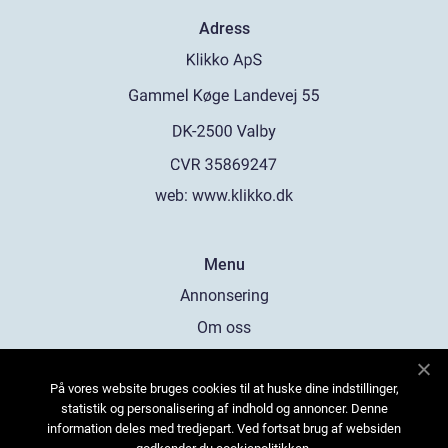
Adress
web:
www.klikko.dk
Menu
Annonsering
Om oss
Cookies
På vores website bruges cookies til at huske dine indstillinger,
Kontakta oss
statistik og personalisering af indhold og annoncer. Denne
Sitemap
information deles med tredjepart. Ved fortsat brug af websiden