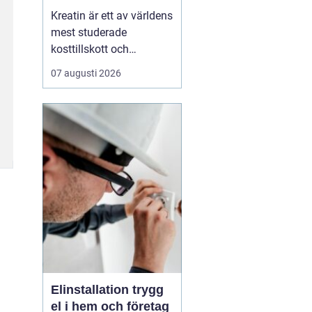
av det
Kreatin är ett av världens
mest studerade
kosttillskott och
används brett av både
07 augusti 2026
elitidrottare och vanliga
motionärer. Ändå finns
det många frågor. Är det
säkert? Ger det bara
resultat f&oum...
Elinstallation trygg
el i hem och företag