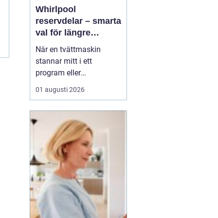
Whirlpool
reservdelar – smarta
val för längre
livslängd på vitvaror
När en tvättmaskin
stannar mitt i ett
program eller
diskmaskinen lämnar
01 augusti 2026
disken smutsig, uppstår
ofta samma fråga:
behövs en ny maskin,
eller går den att rädda
med en reservdel? Allt
fler upptäcker att <...