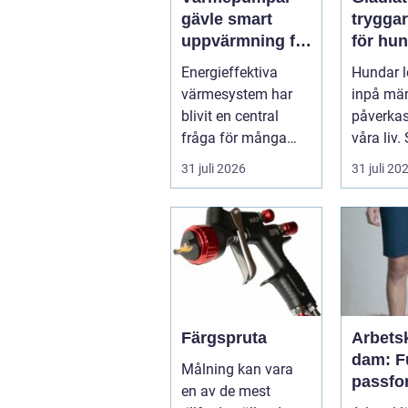
gävle smart
trygga
uppvärmning för
för hu
hus och företag
stress 
Energieffektiva
Hundar le
värmesystem har
inpå mä
blivit en central
påverkas
fråga för många
våra liv
hushåll och
förändri
31 juli 2026
31 juli 20
fastighetsägare i
ljud, en...
Gävl...
Färgspruta
Arbetsk
dam: F
Målning kan vara
passfo
en av de mest
hållbar