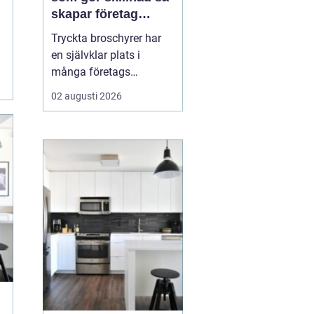
skapar företag
trycksaker som blir
Tryckta broschyrer har
lästa
en självklar plats i
många företags
marknadsföring, trots en
02 augusti 2026
allt mer digital vardag.
En genomarbetad
broschyr kan förklara
komplexa tjänster, bygga
förtroende och skapa en
känsla som är svår att
ersätta på skärm. När
läsaren k...