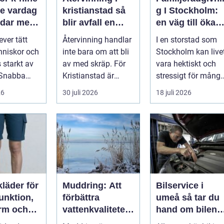
re vardag
kristianstad så
g I Stockholm:
ndar med
blir avfall en
en väg till ökad
och oro
resurs
harmoni och
ver tätt
Återvinning handlar
I en storstad som
förståelse
nniskor och
inte bara om att bli
Stockholm kan live
 starkt av
av med skräp. För
vara hektiskt och
. Snabba
Kristianstad är
stressigt för mång
ngar, höga
smart
familjer. Kon...
26
30 juli 2026
18 juli 2026
avfallshantering
en...
läder för
Muddring: Att
Bilservice i
unktion,
förbättra
umeå så tar du
rm och
vattenkvaliteten
hand om bilen
het i
och möjliggöra
året runt