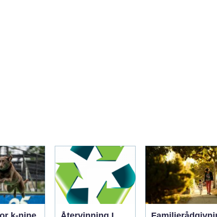
or k-nine
Återvinning I
Familjerådgivni