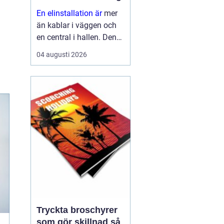
En elinstallation är
mer
än kablar i väggen och
en central i hallen. Den
påverkar säkerhet,
04 augusti 2026
komfort, energikostnader
och framtida möjligheter
att bygga ut med till
exempel solceller eller
elbilsladdn...
Tryckta broschyrer
som gör skillnad så