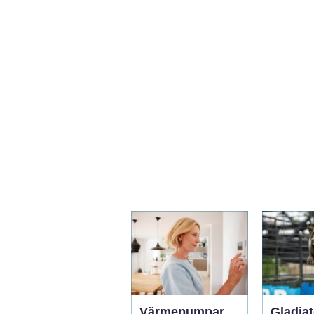
Värmepumpar
Gladiat