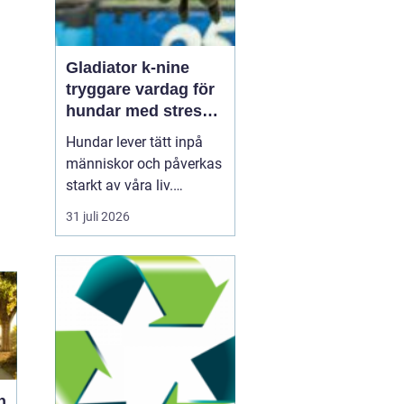
Gladiator k-nine
tryggare vardag för
hundar med stress
och oro
Hundar lever tätt inpå
människor och påverkas
starkt av våra liv.
Snabba förändringar,
31 juli 2026
höga ljud, ensamhet och
fysisk smärta kan leda
till långvarig stress och
ångest. Under senare år
har intresset ökat för hur
icke-farmakologiska
metoder, som specia...
n