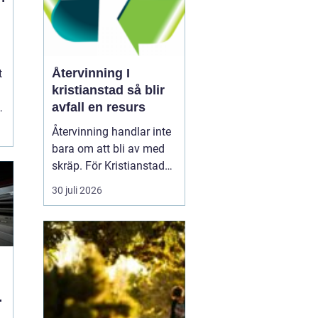
Återvinning I
t
kristianstad så blir
avfall en resurs
a
Återvinning handlar inte
bara om att bli av med
skräp. För Kristianstad
är smart
30 juli 2026
avfallshantering en
fråga om klimat,
trygghet och lokal
utveckling. Genom
tydliga rutiner,
lättillgängliga tjänster
och ansvarstagande