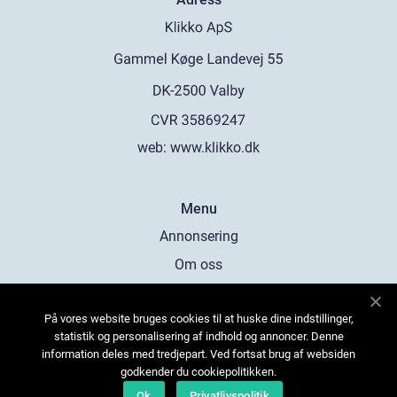
web:
www.klikko.dk
Menu
Annonsering
Om oss
Cookies
På vores website bruges cookies til at huske dine indstillinger,
Kontakta oss
statistik og personalisering af indhold og annoncer. Denne
Sitemap
information deles med tredjepart. Ved fortsat brug af websiden
godkender du cookiepolitikken.
Ok
Privatlivspolitik