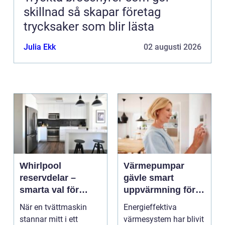
skillnad så skapar företag
trycksaker som blir lästa
Julia Ekk
02 augusti 2026
Whirlpool
Värmepumpar
reservdelar –
gävle smart
smarta val för
uppvärmning för
längre livslängd på
hus och företag
När en tvättmaskin
Energieffektiva
vitvaror
stannar mitt i ett
värmesystem har blivit