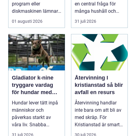
program eller
en central fråga för
diskmaskinen lämnar
många hushåll och
disken smutsi...
fastighetsägare i
01 augusti 2026
31 juli 2026
Gävl...
Gladiator k-nine
Återvinning I
tryggare vardag
kristianstad så blir
för hundar med
avfall en resurs
stress och oro
Hundar lever tätt inpå
Återvinning handlar
människor och
inte bara om att bli av
påverkas starkt av
med skräp. För
våra liv. Snabba
Kristianstad är smart
förändringar, höga ljud,
avfallshantering en...
31 juli 2026
30 juli 2026