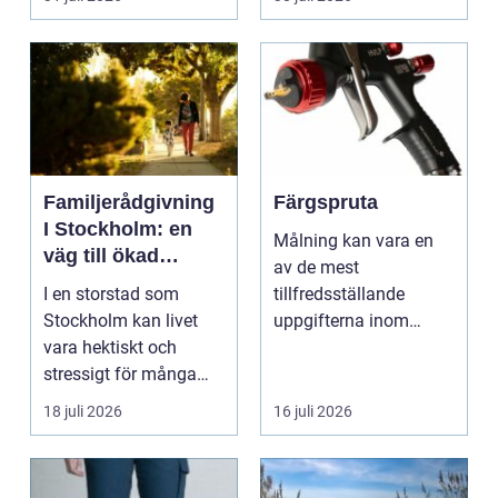
en...
Familjerådgivning
Färgspruta
I Stockholm: en
Målning kan vara en
väg till ökad
av de mest
harmoni och
I en storstad som
tillfredsställande
förståelse
Stockholm kan livet
uppgifterna inom
vara hektiskt och
hemförbättring och
stressigt för många
fordonsrestaur...
familjer. Kon...
18 juli 2026
16 juli 2026