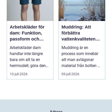
Arbetskläder för
Muddring: Att
dam: Funktion,
förbättra
passform och
vattenkvaliteten
hållbarhet i fokus
och möjliggöra
Arbetskläder dam
Muddring är en
navigering
handlar inte längre
process som innebär
bara om att ta en
att man avlägsnar
herrmodell, göra den
material från botten av
mindre oc...
en...
10 juli 2026
09 juli 2026
Adress