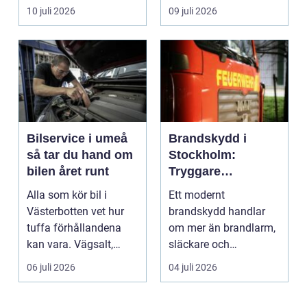
mindre oc...
en...
10 juli 2026
09 juli 2026
Bilservice i umeå
Brandskydd i
så tar du hand om
Stockholm:
bilen året runt
Tryggare
byggnader med
Alla som kör bil i
Ett modernt
rätt kunskap
Västerbotten vet hur
brandskydd handlar
tuffa förhållandena
om mer än brandlarm,
kan vara. Vägsalt,
släckare och
grus, slask, stark so...
sprinklers. För att ...
06 juli 2026
04 juli 2026