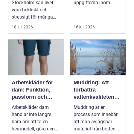
Stockholm kan livet
uppgifterna inom
vara hektiskt och
hemförbättring och
stressigt för många
fordonsrestaur...
familjer. Kon...
18 juli 2026
16 juli 2026
Arbetskläder för
Muddring: Att
dam: Funktion,
förbättra
passform och
vattenkvaliteten
hållbarhet i fokus
och möjliggöra
Arbetskläder dam
Muddring är en
navigering
handlar inte längre
process som innebär
bara om att ta en
att man avlägsnar
herrmodell, göra den
material från botten av