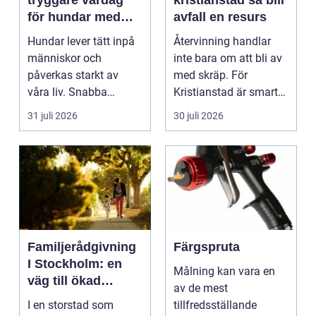
tryggare vardag
kristianstad så blir
för hundar med
avfall en resurs
stress och oro
Hundar lever tätt inpå
Återvinning handlar
människor och
inte bara om att bli av
påverkas starkt av
med skräp. För
våra liv. Snabba
Kristianstad är smart
förändringar, höga ljud,
avfallshantering en...
31 juli 2026
30 juli 2026
en...
Familjerådgivning
Färgspruta
I Stockholm: en
Målning kan vara en
väg till ökad
av de mest
harmoni och
I en storstad som
tillfredsställande
förståelse