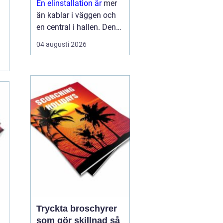
En elinstallation är
mer
än kablar i väggen och
en central i hallen. Den
påverkar säkerhet,
04 augusti 2026
komfort, energikostnader
och framtida möjligheter
att bygga ut med till
exempel solceller eller
elbilsladdn...
Tryckta broschyrer
som gör skillnad så