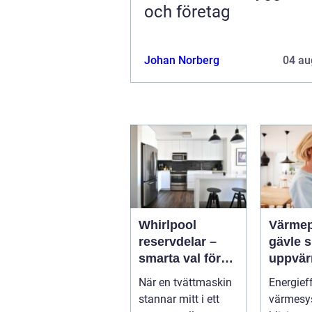
och företag
Johan Norberg
04 au
Whirlpool
Värme
reservdelar –
gävle smart
smarta val för
uppvär
längre livslängd
hus oc
När en tvättmaskin
Energief
på vitvaror
stannar mitt i ett
värmesy