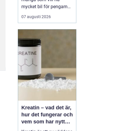
mycket bil för pengarna
utan att göra avkall på
07 augusti 2026
trygghet och funktion.
Jämfört med en ny ...
Kreatin – vad det är,
hur det fungerar och
vem som har nytta
av det