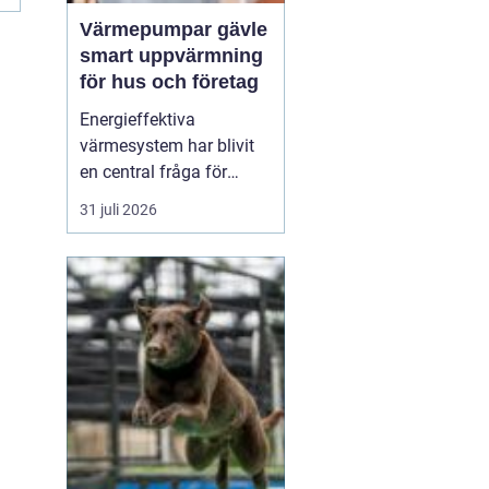
Värmepumpar gävle
smart uppvärmning
för hus och företag
Energieffektiva
värmesystem har blivit
en central fråga för
många hushåll och
31 juli 2026
fastighetsägare i Gävle.
Elpriserna rör sig upp
och ner, vintrarna kan
fortfarande vara kalla
och kraven på minskad
klimatpåverkan ökar. I
den verkligheten har
Värmepumpar ...