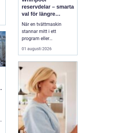
reservdelar – smarta
val för längre
livslängd på vitvaror
När en tvättmaskin
stannar mitt i ett
program eller
diskmaskinen lämnar
01 augusti 2026
disken smutsig, uppstår
ofta samma fråga:
behövs en ny maskin,
eller går den att rädda
med en reservdel? Allt
fler upptäcker att <...