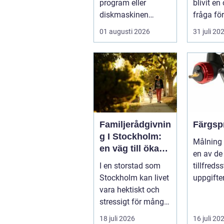
program eller
blivit en
diskmaskinen
fråga fö
lämnar disken
hushåll 
01 augusti 2026
31 juli 20
smutsi...
fastighe
Gävl...
Familjerådgivnin
Färgsp
g I Stockholm:
Målning 
en väg till ökad
en av de
harmoni och
I en storstad som
tillfreds
förståelse
Stockholm kan livet
uppgifte
vara hektiskt och
hemförbä
stressigt för många
fordonsre
familjer. Kon...
18 juli 2026
16 juli 20