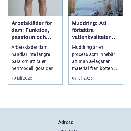
Arbetskläder för
Muddring: Att
dam: Funktion,
förbättra
passform och
vattenkvaliteten
hållbarhet i fokus
och möjliggöra
Arbetskläder dam
Muddring är en
navigering
handlar inte längre
process som innebär
bara om att ta en
att man avlägsnar
herrmodell, göra den
material från botten av
mindre oc...
en...
10 juli 2026
09 juli 2026
Adress