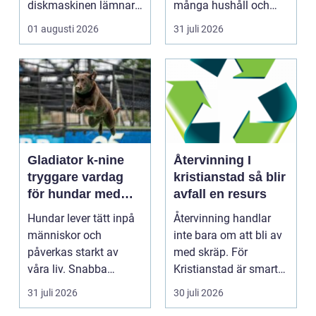
diskmaskinen lämnar
många hushåll och
disken smutsi...
fastighetsägare i
01 augusti 2026
31 juli 2026
Gävl...
Gladiator k-nine
Återvinning I
tryggare vardag
kristianstad så blir
för hundar med
avfall en resurs
stress och oro
Hundar lever tätt inpå
Återvinning handlar
människor och
inte bara om att bli av
påverkas starkt av
med skräp. För
våra liv. Snabba
Kristianstad är smart
förändringar, höga ljud,
avfallshantering en...
31 juli 2026
30 juli 2026
en...