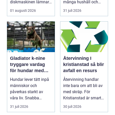
diskmaskinen lämnar
många hushåll och
disken smutsi...
fastighetsägare i
01 augusti 2026
31 juli 2026
Gävl...
Gladiator k-nine
Återvinning I
tryggare vardag
kristianstad så blir
för hundar med
avfall en resurs
stress och oro
Hundar lever tätt inpå
Återvinning handlar
människor och
inte bara om att bli av
påverkas starkt av
med skräp. För
våra liv. Snabba
Kristianstad är smart
förändringar, höga ljud,
avfallshantering en...
31 juli 2026
30 juli 2026
en...