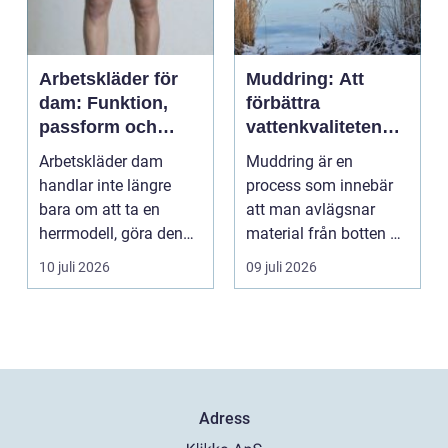
Arbetskläder för
Muddring: Att
dam: Funktion,
förbättra
passform och
vattenkvaliteten
hållbarhet i fokus
och möjliggöra
Arbetskläder dam
Muddring är en
navigering
handlar inte längre
process som innebär
bara om att ta en
att man avlägsnar
herrmodell, göra den
material från botten av
mindre oc...
en...
10 juli 2026
09 juli 2026
Adress