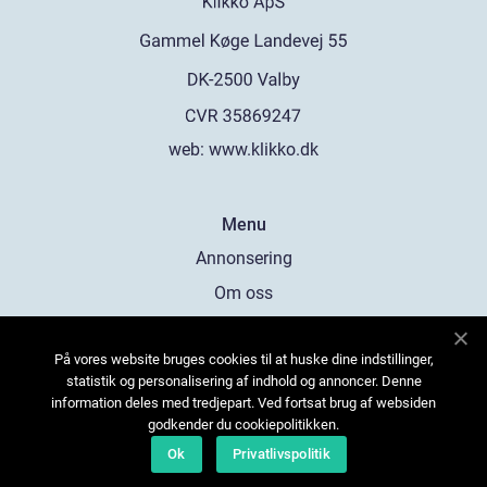
web:
www.klikko.dk
Menu
Annonsering
Om oss
Cookies
På vores website bruges cookies til at huske dine indstillinger,
Kontakta oss
statistik og personalisering af indhold og annoncer. Denne
Sitemap
information deles med tredjepart. Ved fortsat brug af websiden
godkender du cookiepolitikken.
Ok
Privatlivspolitik