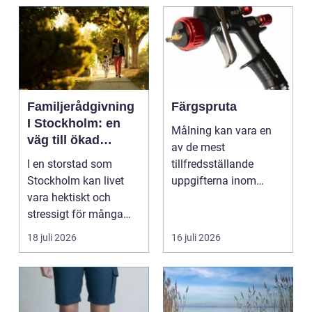
Familjerådgivning
Färgspruta
I Stockholm: en
Målning kan vara en
väg till ökad
av de mest
harmoni och
I en storstad som
tillfredsställande
förståelse
Stockholm kan livet
uppgifterna inom
vara hektiskt och
hemförbättring och
stressigt för många
fordonsrestaur...
familjer. Kon...
18 juli 2026
16 juli 2026