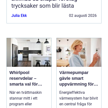
trycksaker som blir lästa
Julia Ekk
02 augusti 2026
Whirlpool
Värmepumpar
reservdelar –
gävle smart
smarta val för
uppvärmning för
längre livslängd på
hus och företag
När en tvättmaskin
Energieffektiva
vitvaror
stannar mitt i ett
värmesystem har blivit
program eller
en central fråga för