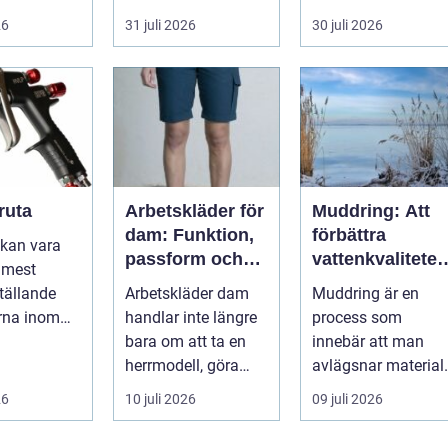
och
förändringar, höga
smart
26
31 juli 2026
30 juli 2026
tsägare i
ljud, en...
avfallshantering
en...
ruta
Arbetskläder för
Muddring: Att
dam: Funktion,
förbättra
kan vara
passform och
vattenkvaliteten
 mest
hållbarhet i
och möjliggöra
ställande
Arbetskläder dam
Muddring är en
fokus
navigering
rna inom
handlar inte längre
process som
ttring och
bara om att ta en
innebär att man
staur...
herrmodell, göra
avlägsnar material
den mindre oc...
från botten av en...
26
10 juli 2026
09 juli 2026