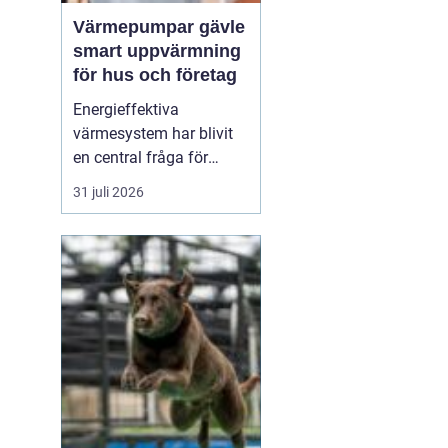
Värmepumpar gävle
smart uppvärmning
för hus och företag
Energieffektiva
värmesystem har blivit
en central fråga för
många hushåll och
31 juli 2026
fastighetsägare i Gävle.
Elpriserna rör sig upp
och ner, vintrarna kan
fortfarande vara kalla
och kraven på minskad
klimatpåverkan ökar. I
den verkligheten har
Värmepumpar ...