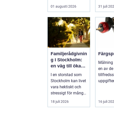
lämnar disken
hushåll 
01 augusti 2026
31 juli 20
smutsi...
fastighe
Gävl...
Familjerådgivnin
Färgsp
g I Stockholm:
Målning 
en väg till ökad
en av de
harmoni och
I en storstad som
tillfreds
förståelse
Stockholm kan livet
uppgifte
vara hektiskt och
hemförbä
stressigt för många
fordonsre
familjer. Kon...
18 juli 2026
16 juli 20