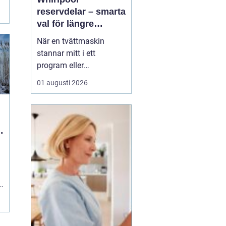
reservdelar – smarta
val för längre
livslängd på vitvaror
När en tvättmaskin
stannar mitt i ett
program eller
diskmaskinen lämnar
01 augusti 2026
disken smutsig, uppstår
ofta samma fråga:
behövs en ny maskin,
eller går den att rädda
med en reservdel? Allt
fler upptäcker att <...