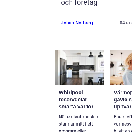
och företag
Johan Norberg
04 au
Whirlpool
Värme
reservdelar –
gävle smart
smarta val för
uppvär
längre livslängd
hus oc
När en tvättmaskin
Energief
på vitvaror
stannar mitt i ett
värmesy
program eller
blivit en