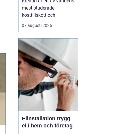
Kreatin är ett av världens
mest studerade
kosttillskott och
används brett av både
07 augusti 2026
elitidrottare och vanliga
motionärer. Ändå finns
det många frågor. Är det
säkert? Ger det bara
resultat f&oum...
Elinstallation trygg
el i hem och företag