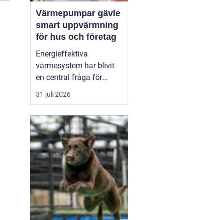
Värmepumpar gävle
smart uppvärmning
för hus och företag
Energieffektiva
värmesystem har blivit
en central fråga för
många hushåll och
31 juli 2026
fastighetsägare i Gävle.
Elpriserna rör sig upp
och ner, vintrarna kan
fortfarande vara kalla
och kraven på minskad
klimatpåverkan ökar. I
den verkligheten har
Värmepumpar ...