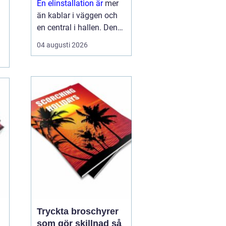
En elinstallation är
mer
än kablar i väggen och
en central i hallen. Den
påverkar säkerhet,
04 augusti 2026
komfort, energikostnader
och framtida möjligheter
att bygga ut med till
exempel solceller eller
elbilsladdn...
Tryckta broschyrer
som gör skillnad så