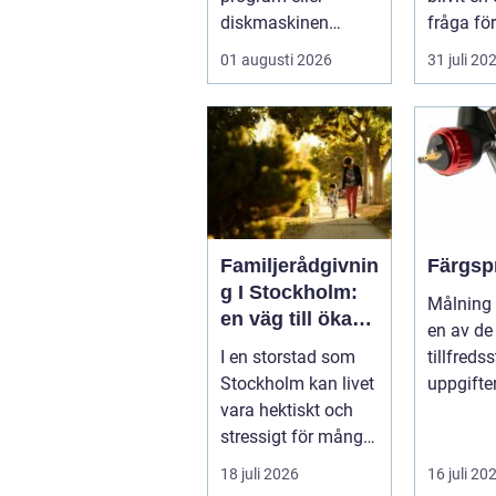
diskmaskinen
fråga fö
lämnar disken
hushåll 
01 augusti 2026
31 juli 20
smutsi...
fastighe
Gävl...
Familjerådgivnin
Färgsp
g I Stockholm:
Målning 
en väg till ökad
en av de
harmoni och
I en storstad som
tillfreds
förståelse
Stockholm kan livet
uppgifte
vara hektiskt och
hemförbä
stressigt för många
fordonsre
familjer. Kon...
18 juli 2026
16 juli 20