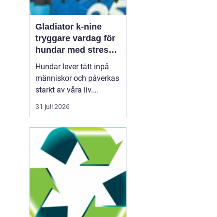
Gladiator k-nine
tryggare vardag för
hundar med stress
och oro
Hundar lever tätt inpå
människor och påverkas
starkt av våra liv.
Snabba förändringar,
31 juli 2026
höga ljud, ensamhet och
fysisk smärta kan leda
till långvarig stress och
ångest. Under senare år
har intresset ökat för hur
icke-farmakologiska
metoder, som specia...