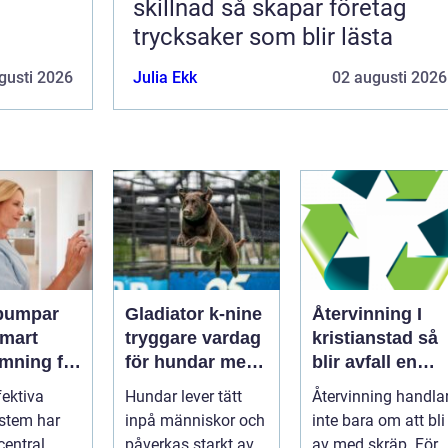
skillnad så skapar företag
trycksaker som blir lästa
gusti 2026
Julia Ekk
02 augusti 2026
pumpar
Gladiator k-nine
Återvinning I
tryggare vardag
kristianstad så
mning för
för hundar med
blir avfall en
h företag
stress och oro
resurs
fektiva
Hundar lever tätt
Återvinning handla
stem har
inpå människor och
inte bara om att bli
 central
påverkas starkt av
av med skräp. För