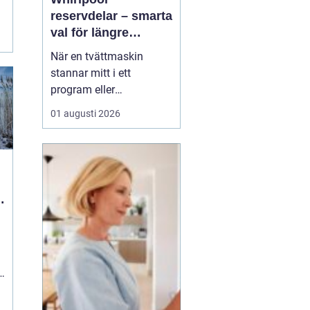
reservdelar – smarta
val för längre
livslängd på vitvaror
När en tvättmaskin
stannar mitt i ett
program eller
diskmaskinen lämnar
01 augusti 2026
disken smutsig, uppstår
ofta samma fråga:
behövs en ny maskin,
eller går den att rädda
med en reservdel? Allt
fler upptäcker att <...