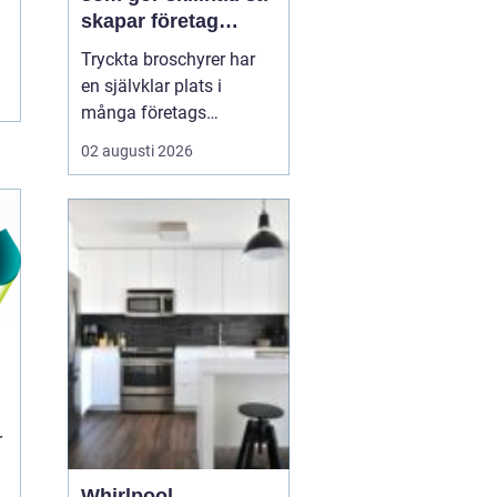
skapar företag
trycksaker som blir
Tryckta broschyrer har
lästa
en självklar plats i
många företags
marknadsföring, trots en
02 augusti 2026
allt mer digital vardag.
En genomarbetad
broschyr kan förklara
komplexa tjänster, bygga
förtroende och skapa en
känsla som är svår att
ersätta på skärm. När
läsaren k...
r
Whirlpool