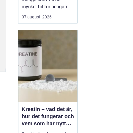
mycket bil för pengarna
utan att göra avkall på
07 augusti 2026
trygghet och funktion.
Jämfört med en ny ...
Kreatin – vad det är,
hur det fungerar och
vem som har nytta
av det