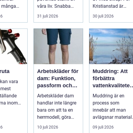
r många
våra liv. Snabba
Kristianstad är
och
förändringar, höga
smart
26
31 juli 2026
30 juli 2026
tsägare i
ljud, en...
avfallshantering
en...
ruta
Arbetskläder för
Muddring: Att
dam: Funktion,
förbättra
kan vara
passform och
vattenkvaliteten
 mest
hållbarhet i
och möjliggöra
ställande
Arbetskläder dam
Muddring är en
fokus
navigering
rna inom
handlar inte längre
process som
ttring och
bara om att ta en
innebär att man
staur...
herrmodell, göra
avlägsnar material
den mindre oc...
från botten av en...
26
10 juli 2026
09 juli 2026