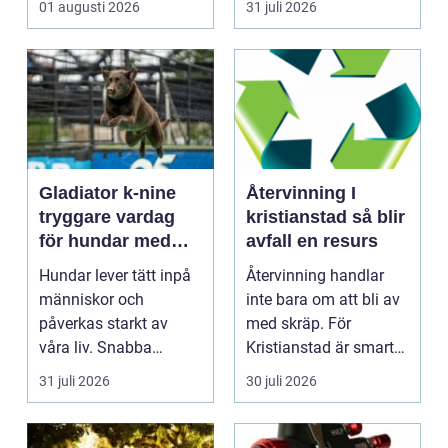
01 augusti 2026
31 juli 2026
Gävl...
Gladiator k-nine
Återvinning I
tryggare vardag
kristianstad så blir
för hundar med
avfall en resurs
stress och oro
Hundar lever tätt inpå
Återvinning handlar
människor och
inte bara om att bli av
påverkas starkt av
med skräp. För
våra liv. Snabba
Kristianstad är smart
förändringar, höga ljud,
avfallshantering en...
31 juli 2026
30 juli 2026
en...