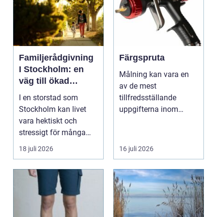
Familjerådgivning
Färgspruta
I Stockholm: en
Målning kan vara en
väg till ökad
av de mest
harmoni och
I en storstad som
tillfredsställande
förståelse
Stockholm kan livet
uppgifterna inom
vara hektiskt och
hemförbättring och
stressigt för många
fordonsrestaur...
familjer. Kon...
18 juli 2026
16 juli 2026