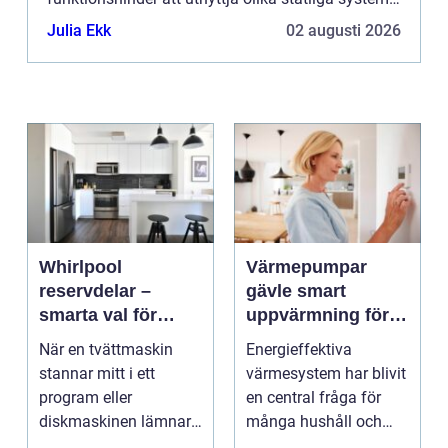
och förmåner. Det fungerar också som ett giltigt
Julia Ekk
02 augusti 2026
identitet...
Whirlpool
Värmepumpar
reservdelar –
gävle smart
smarta val för
uppvärmning för
längre livslängd på
hus och företag
När en tvättmaskin
Energieffektiva
vitvaror
stannar mitt i ett
värmesystem har blivit
program eller
en central fråga för
diskmaskinen lämnar
många hushåll och
disken smutsi...
fastighetsägare i