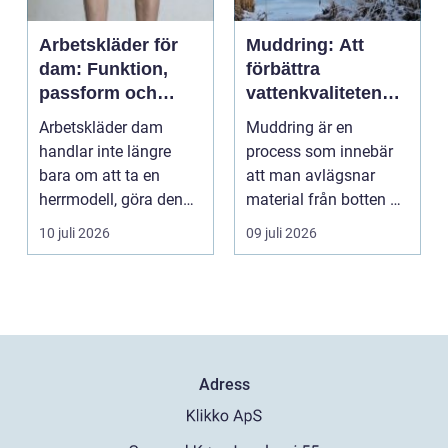
Arbetskläder för
Muddring: Att
dam: Funktion,
förbättra
passform och
vattenkvaliteten
hållbarhet i fokus
och möjliggöra
Arbetskläder dam
Muddring är en
navigering
handlar inte längre
process som innebär
bara om att ta en
att man avlägsnar
herrmodell, göra den
material från botten av
mindre oc...
en...
10 juli 2026
09 juli 2026
Adress